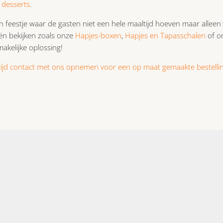
 desserts
.
n feestje waar de gasten niet een hele maaltijd hoeven maar alleen
ën bekijken zoals onze
Hapjes-boxen
,
Hapjes en Tapasschalen
of o
akelijke oplossing!
ltijd contact met ons opnemen voor een op maat gemaakte bestelli