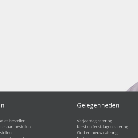
en
Gelegenheden
djes bestellen
Verjaardag catering
pjespan bestellen
Kerst en feestdagen catering
stellen
Oud en nieuw catering