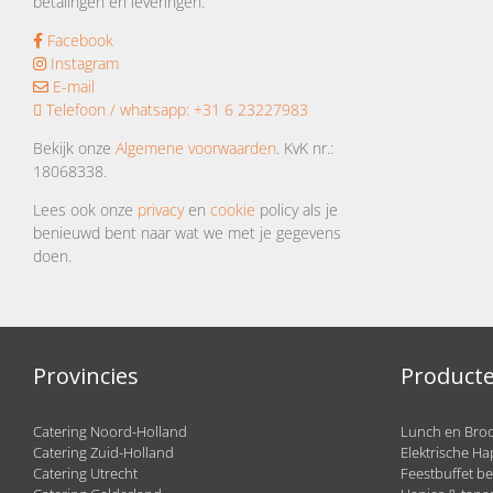
betalingen en leveringen.
Facebook
Instagram
E-mail
Telefoon / whatsapp:
+31 6 23227983
Bekijk onze
Algemene voorwaarden
. KvK nr.:
18068338.
Lees ook onze
privacy
en
cookie
policy als je
benieuwd bent naar wat we met je gegevens
doen.
Provincies
Product
Catering Noord-Holland
Lunch en Broo
Catering Zuid-Holland
Elektrische Ha
Catering Utrecht
Feestbuffet be