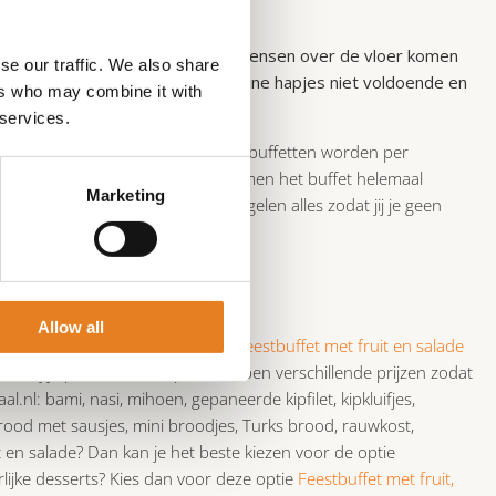
stje!
enden of beiden. Wanneer er veel mensen over de vloer komen
se our traffic. We also share
ben. Regelmatig zijn een paar kleine hapjes niet voldoende en
ers who may combine it with
 services.
rgde maaltijd voor al je gasten. De buffetten worden per
gelijk wat de prijs ervan is. Wij komen het buffet helemaal
Marketing
eer terug geven aan ons! Wij regelen alles zodat jij je geen
et feestje en je gasten.
Allow all
et met fruit, salade en desserts
,
Feestbuffet met fruit en salade
ste bij je past. De drie opties hebben verschillende prijzen zodat
aal.nl: bami, nasi, mihoen, gepaneerde kipfilet, kipkluifjes,
kbrood met sausjes, mini broodjes, Turks brood, rauwkost,
 en salade? Dan kan je het beste kiezen voor de optie
lijke desserts? Kies dan voor deze optie
Feestbuffet met fruit,