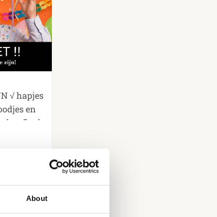
 √ hapjes
oodjes en
n knoflook
 mihoen √
 desserts
About