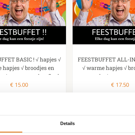
FET BASIC ! √ hapjes √
FEESTBUFFET ALL-INN
hapjes √ broodjes en
√ warme hapjes √ br
s √ tomaten en knoflook
smeersels √ tomaten e
 bami nasi en mihoen√
€
15.00
brood √ bami nasi en
€
17.50
roepoek √ pasta
kroepoek √ salade √
Details