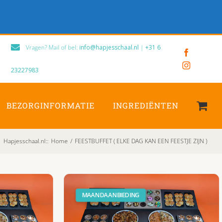
Vragen? Mail of bel:
info@hapjesschaal.nl
|
+31 6
Facebook
Instagram
23227983
BEZORGINFORMATIE
INGREDIËNTEN
Hapjesschaal.nl:
:
Home
/
FEESTBUFFET ( ELKE DAG KAN EEN FEESTJE ZIJN )
MAANDAANBIEDING