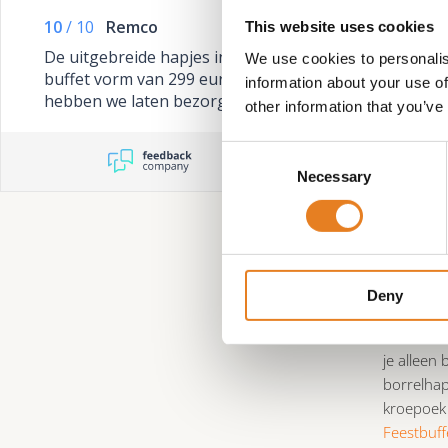
Feestb
10
/
10
Remco
This website uses cookies
We kennen
De uitgebreide hapjes in
We use cookies to personalis
en drankj
buffet vorm van 299 euro
information about your use of
dan kan j
hebben we laten bezorgen
other information that you’ve
in het weekend. Van alles
Bij een f
wat wils . We zouden het zo
Consent
persoon b
weer doen
Necessary
Selection
verzorgd 
zorgen ho
De 3 v
Deny
Wij hebbe
en
Feestb
je alleen 
borrelhap
kroepoek 
Feestbuff