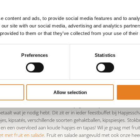
uffet, gratis laten bezorgen voor een fee
 het allemaal, de feestjes! Gezellig een feest met familie, vri
e content and ads, to provide social media features and to analy
es genuttigd worden is het ook belangrijk versnaperingen te heb
 our site with our social media, advertising and analytics partn
e het beste voor het volledige buffet gaan, ons feestbuffet!
 provided to them or that they’ve collected from your use of their
eestbuffet van Hapjesschaal.nl kan je rekenen op een volledig verzo
esteld, zo kan je exact uitrekenen hoeveel je nodig hebt en weet je 
Preferences
Statistics
brengen en ophalen. Je hoeft niks schoon te maken en kunt het zo w
eft te maken om het eten en de volledige aandacht kunt leggen op h
erschillende Feestbuffet opties.
Allow selection
n drie verschillende smakelijke opties in ons assortiment.
Feestbuff
uffet zonder fruit & salade
. Zo kun je gemakkelijk kiezen wat het be
betaalt wat je nodig hebt. Dit zit er in ieder feestbuffet bij Hapjessch
jes, kipsatés, verschillende soorten gehaktballen, kipspiesjes. Sto
en een overvloed aan koude hapjes en tapas! Wil je graag met fruit
et met fruit en salade
. Fruit en salade aangevuld met ook onze heer