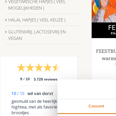
VEGETARISCHE HAPJES ( VEEL
MOGELIJKHEDEN )
HALAL HAPJES ( VEEL KEUZE )
GLUTENVRIJ, LACTOSEVRIJ EN
VEGAN
FEESTBUF
warme 
smeersel
brood √
/
k
9
10
3.728 reviews
10
/
10
wil van dorst
gesmuld van de heerlijke
Consent
hightea, met als favoriet de
broodjes.