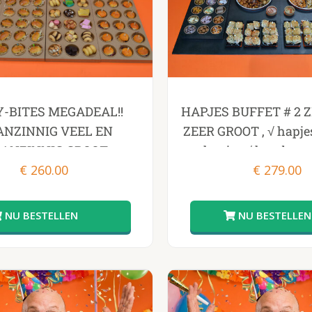
Y-BITES MEGADEAL!!
HAPJES BUFFET # 2 Z
NZINNIG VEEL EN
ZEER GROOT , √ hapj
ANZINNIG GROOT
hapjes √ hamburge
€
260.00
cheeseburgertjes √ d
€
279.00
sandwiches √ i
opwarmpannen v incl
GENOMINEERD BEST
PRODUCT FO