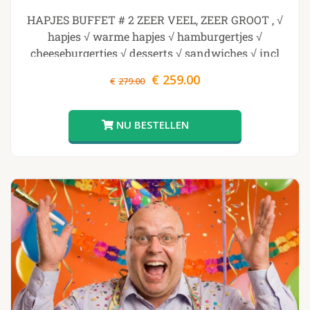
HAPJES BUFFET # 2 ZEER VEEL, ZEER GROOT , √
hapjes √ warme hapjes √ hamburgertjes √
cheeseburgertjes √ desserts √ sandwiches √ incl
opwarmpannen v incl plateau , GENOMINEERD
Oorspronkelijke
Huidige
€
259.00
€
279.00
BESTE ONLINE PRODUCT FOOD
prijs
prijs
was:
is:
€279.00.
€259.00.