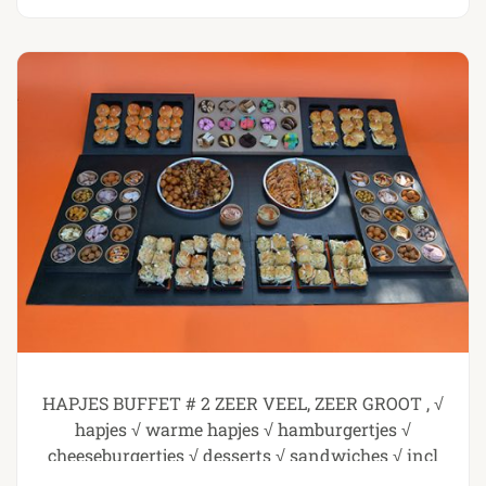
HAPJES BUFFET # 2 ZEER VEEL, ZEER GROOT , √
hapjes √ warme hapjes √ hamburgertjes √
cheeseburgertjes √ desserts √ sandwiches √ incl
opwarmpannen v incl plateau , GENOMINEERD