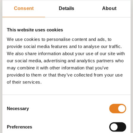
buffet helemaal verzorgd brengen en ophalen. Je
Consent
Details
About
hoeft niks schoon te maken en kunt het zo weer
terug geven aan ons! Wij regelen alles zodat jij je
geen zorgen hoeft te maken om het eten en de
This website uses cookies
volledige aandacht kunt leggen op het feestje en je
gasten.
We use cookies to personalise content and ads, to
provide social media features and to analyse our traffic.
We also share information about your use of our site with
De 3 verschillende Feestbuffet
our social media, advertising and analytics partners who
opties.
may combine it with other information that you’ve
provided to them or that they’ve collected from your use
Wij hebben drie verschillende smakelijke opties in ons
of their services.
Feestbuffet met fruit, salade en
assortiment.
desserts
Feestbuffet met fruit en salade
,
en
Feestbuffet zonder fruit & salade
. Zo kun je
Consent
gemakkelijk kiezen wat het beste bij je past. De drie
Necessary
Selection
opties hebben verschillende prijzen zodat je alleen
betaalt wat je nodig hebt. Dit zit er in ieder
Preferences
feestbuffet bij Hapjesschaal.nl: bami, nasi, mihoen,