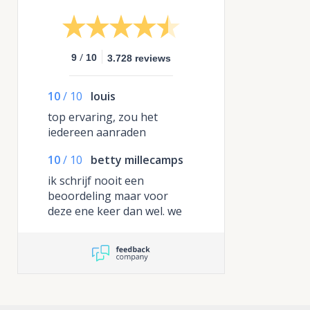
/
9
10
3.728 reviews
10
/
10
louis
top ervaring, zou het
iedereen aanraden
10
/
10
betty millecamps
ik schrijf nooit een
beoordeling maar voor
deze ene keer dan wel. we
hebben in Antwerpen
belgie de hapjes laten
komen en de mini burgers ,
dat was echt heel goed , en
zullen het aandragen aan
onze rest van de familie .tot