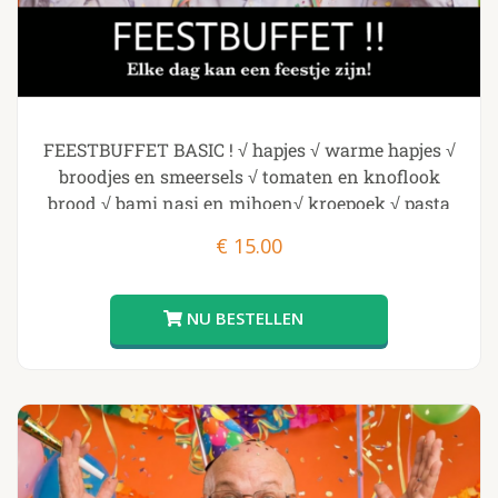
FEESTBUFFET BASIC ! √ hapjes √ warme hapjes √
broodjes en smeersels √ tomaten en knoflook
brood √ bami nasi en mihoen√ kroepoek √ pasta
€
15.00