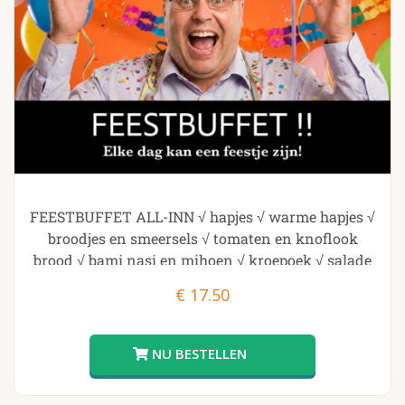
FEESTBUFFET ALL-INN √ hapjes √ warme hapjes √
broodjes en smeersels √ tomaten en knoflook
brood √ bami nasi en mihoen √ kroepoek √ salade
√ desserts
€
17.50