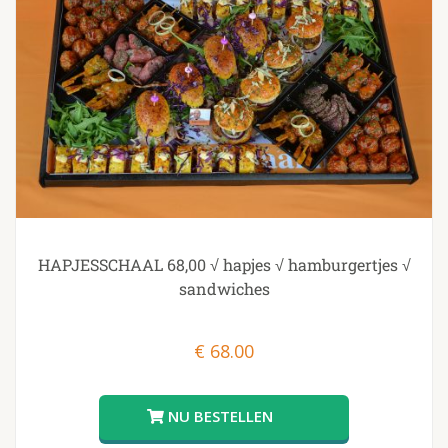
HAPJESSCHAAL 68,00 √ hapjes √ hamburgertjes √
sandwiches
€
68.00