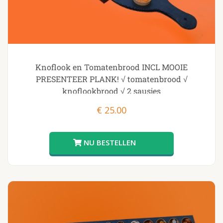
Knoflook en Tomatenbrood INCL MOOIE
PRESENTEER PLANK! √ tomatenbrood √
knoflookbrood √ 2 sausjes
€
25.00