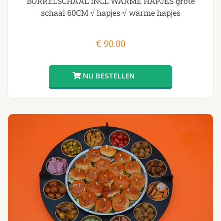
BORRELSCHAAL INCL WARME HAPJES grote
schaal 60CM √ hapjes √ warme hapjes
€
90.00