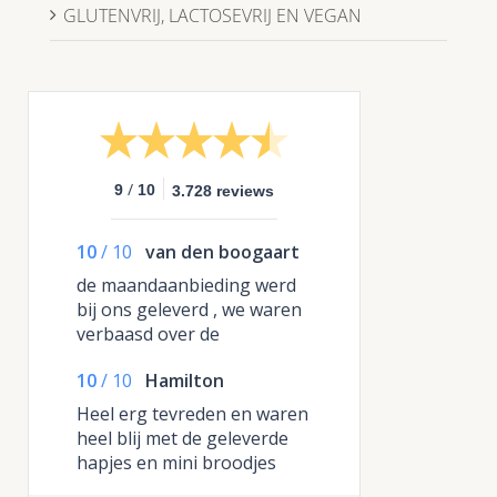
GLUTENVRIJ, LACTOSEVRIJ EN VEGAN
/
9
10
3.728 reviews
10
/
10
van den boogaart
de maandaanbieding werd
bij ons geleverd , we waren
verbaasd over de
hoeveelheid, niet normaal ,
10
/
10
Hamilton
de burgers en de dumplings
gaan we er de volgende
Heel erg tevreden en waren
keer extra bijbestellen want
heel blij met de geleverde
die waren heerlijk
hapjes en mini broodjes