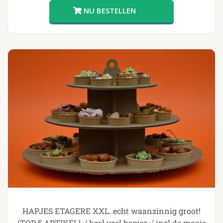
HAPJES ETAGERE XXL..echt waanzinnig groot!
(TOP 5 ARTIKEL) √ heel veel hapjes √ incl de mooie