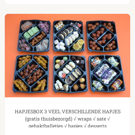
HAPJESBOX 3 VEEL VERSCHILLENDE HAPJES
(gratis thuisbezorgd) √ wraps √ sate √
gehaktballetjes √ hapjes √ desserts