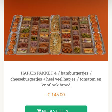
HAPJES PAKKET 4 √ hamburgertjes √
cheeseburgertjes √ heel veel hapjes √ tomaten en
knoflook brood
€
145.00