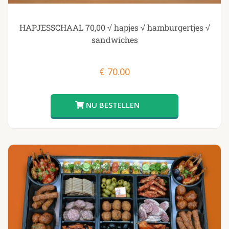
HAPJESSCHAAL 70,00 √ hapjes √ hamburgertjes √
sandwiches
€
70.00