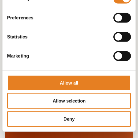
Preferences
Statistics
Marketing
HAPJES BOX 4 √ heel veel hapjes √ heel veel
burgers
€
189.00
Allow all
Allow selection
Deny