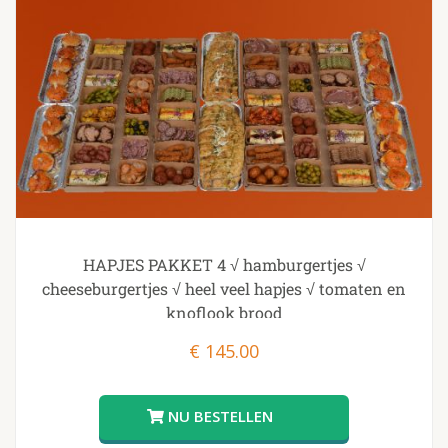
HAPJES PAKKET 4 √ hamburgertjes √
cheeseburgertjes √ heel veel hapjes √ tomaten en
knoflook brood
€
145.00