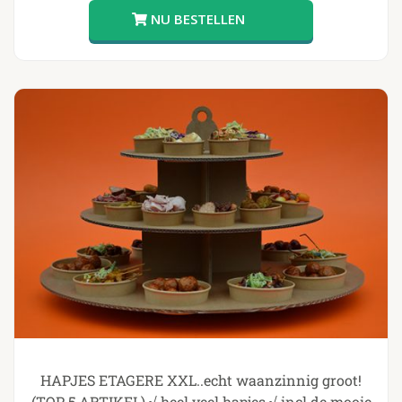
HAPJES ETAGERE XXL..echt waanzinnig groot!
(TOP 5 ARTIKEL) √ heel veel hapjes √ incl de mooie