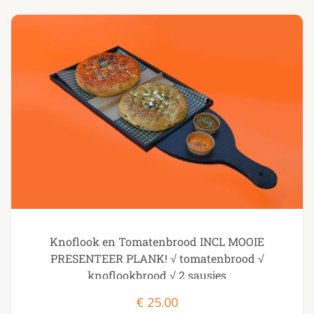
Knoflook en Tomatenbrood INCL MOOIE
PRESENTEER PLANK! √ tomatenbrood √
knoflookbrood √ 2 sausjes
€
25.00