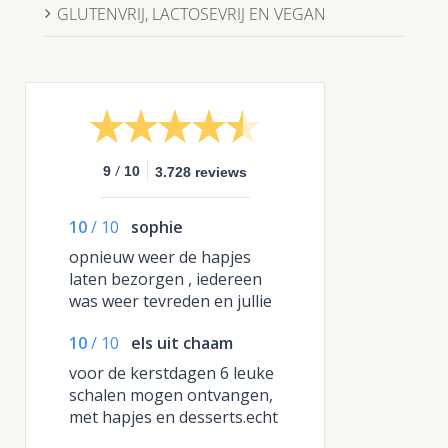
GLUTENVRIJ, LACTOSEVRIJ EN VEGAN
/
9
10
3.728 reviews
10
/
10
sophie
opnieuw weer de hapjes
laten bezorgen , iedereen
was weer tevreden en jullie
zijn veel genoemd bij onze
10
/
10
els uit chaam
gasten.
voor de kerstdagen 6 leuke
schalen mogen ontvangen,
met hapjes en desserts.echt
top