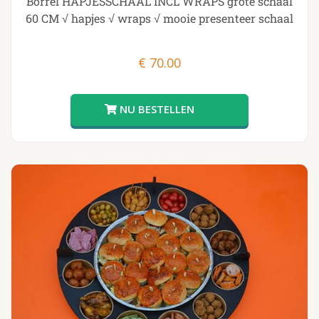
Borrel HAPJESSCHAAL INCL WRAPS grote schaal
60 CM √ hapjes √ wraps √ mooie presenteer schaal
€
70.00