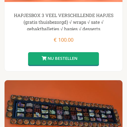
HAPJESBOX 3 VEEL VERSCHILLENDE HAPJES
(gratis thuisbezorgd) √ wraps √ sate √
gehaktballetjes √ hapjes √ desserts
€
100.00