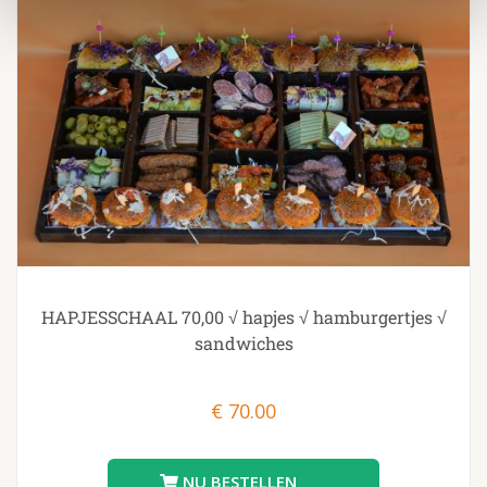
HAPJESSCHAAL 70,00 √ hapjes √ hamburgertjes √
sandwiches
€
70.00