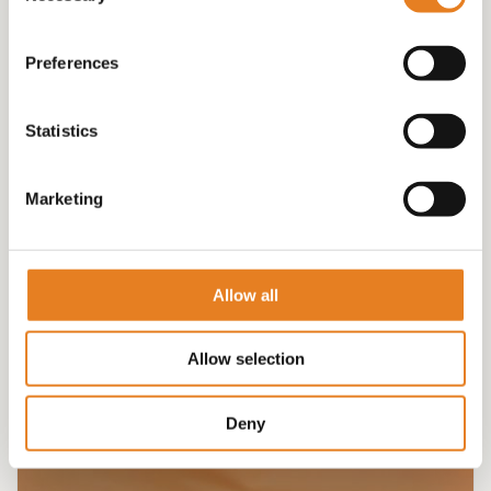
Preferences
Statistics
Marketing
HAPJESSCHAAL 68,00 √ hapjes √ hamburgertjes √
sandwiches
€
68.00
Allow all
Allow selection
Deny