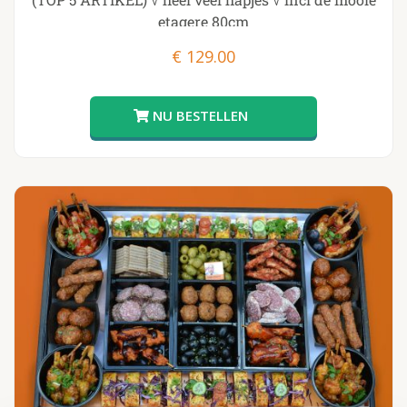
etagere 80cm
€
129.00