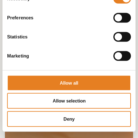
Preferences
Statistics
Marketing
HAPJESSCHAAL 68,00 √ hapjes √ hamburgertjes √
sandwiches
€
68.00
Allow all
Allow selection
Deny