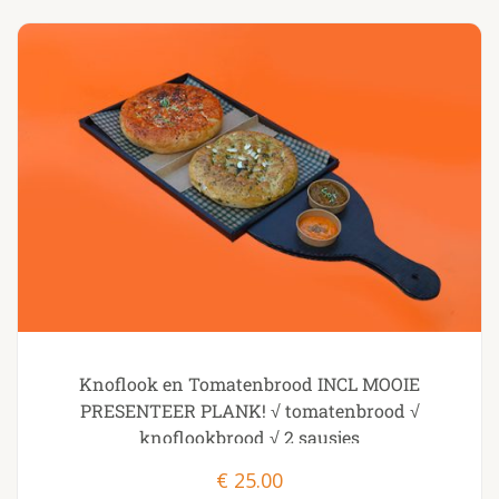
Knoflook en Tomatenbrood INCL MOOIE
PRESENTEER PLANK! √ tomatenbrood √
knoflookbrood √ 2 sausjes
€
25.00