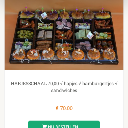
HAPJESSCHAAL 70,00 √ hapjes √ hamburgertjes √
sandwiches
€
70.00