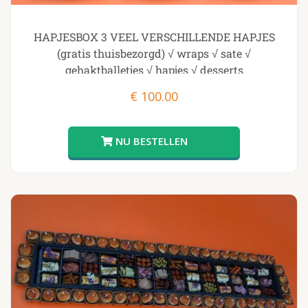
HAPJESBOX 3 VEEL VERSCHILLENDE HAPJES
(gratis thuisbezorgd) √ wraps √ sate √
gehaktballetjes √ hapjes √ desserts
€
100.00