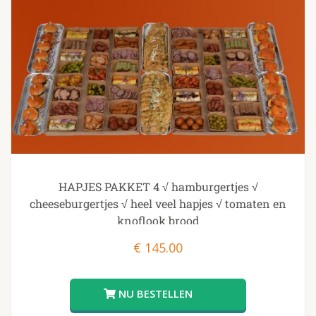
HAPJES PAKKET 4 √ hamburgertjes √
cheeseburgertjes √ heel veel hapjes √ tomaten en
knoflook brood
€
145.00