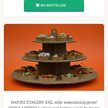
HAPJES ETAGERE XXL..echt waanzinnig groot!
(TOP 5 ARTIKEL) √ heel veel hapjes √ incl de mooie