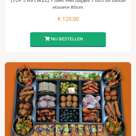
etagere 80cm
€
129.00