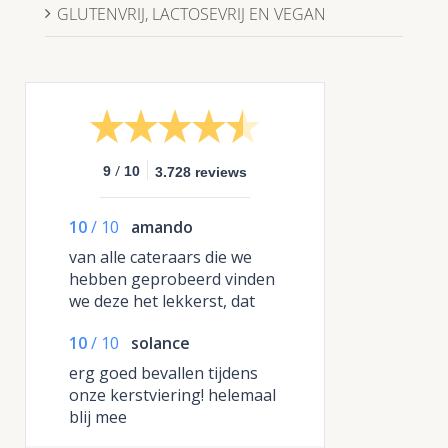
GLUTENVRIJ, LACTOSEVRIJ EN VEGAN
/
9
10
3.728 reviews
10
/
10
amando
van alle cateraars die we
hebben geprobeerd vinden
we deze het lekkerst, dat
komt eigenlijk door de
10
/
10
solance
smaken, die zijn anders en
gewoon heel erg lekker
erg goed bevallen tijdens
gekruid.
onze kerstviering! helemaal
blij mee