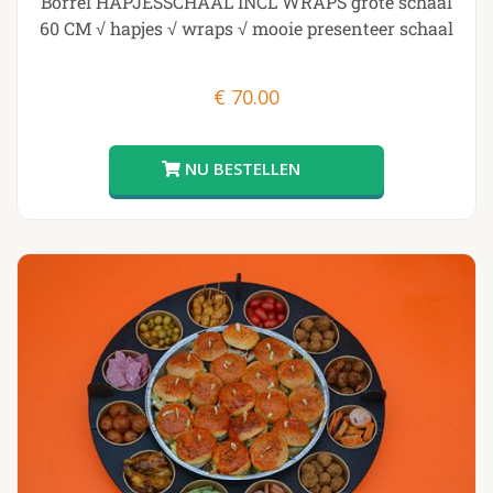
Borrel HAPJESSCHAAL INCL WRAPS grote schaal
60 CM √ hapjes √ wraps √ mooie presenteer schaal
€
70.00