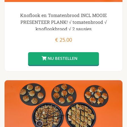
Knoflook en Tomatenbrood INCL MOOIE
PRESENTEER PLANK! √ tomatenbrood √
knoflookbrood √ 2 sausjes
€
25.00