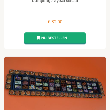
Dumpling / Gyoza schaal
€
32.00