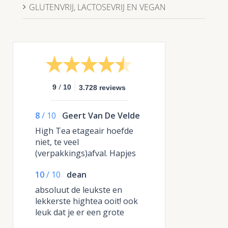
GLUTENVRIJ, LACTOSEVRIJ EN VEGAN
/
9
10
3.728 reviews
8
/
10
Geert Van De Velde
High Tea etageair hoefde
niet, te veel
(verpakkings)afval. Hapjes
waren zeer lekker.
10
/
10
dean
absoluut de leukste en
lekkerste hightea ooit! ook
leuk dat je er een grote
etagere bij krijgt