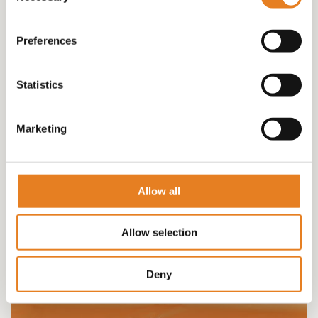
Preferences
Statistics
Marketing
HAPJESSCHAAL 64,00 “veelzijdig”
€
64.00
Allow all
Allow selection
Deny