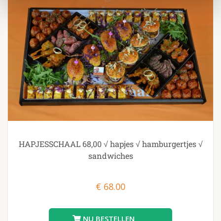
HAPJESSCHAAL 68,00 √ hapjes √ hamburgertjes √
sandwiches
€
68.00