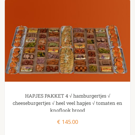
HAPJES PAKKET 4 √ hamburgertjes √
cheeseburgertjes √ heel veel hapjes √ tomaten en
knoflook brood
€
145.00