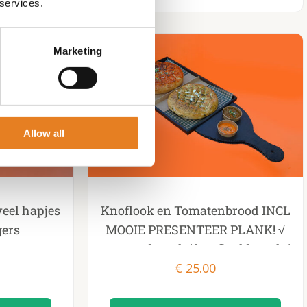
 services.
Marketing
Allow all
eel hapjes
Knoflook en Tomatenbrood INCL
gers
MOOIE PRESENTEER PLANK! √
tomatenbrood √ knoflookbrood √
2 sausjes
€
25.00