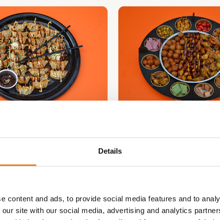
BORRELSCHAAL IN
ling / Gyoza schaal
HAPJES grote schaa
Details
hapjes √ warme 
€
90.00
€
32.00
e content and ads, to provide social media features and to analy
 our site with our social media, advertising and analytics partn