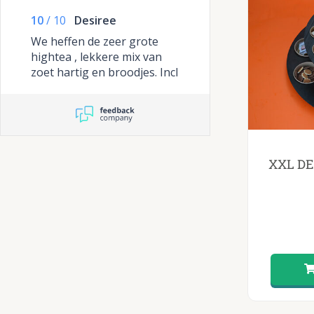
handige schalen die je direct
10
/
10
Desiree
uit de doos kunt gebruiken
We heffen de zeer grote
hightea , lekkere mix van
zoet hartig en broodjes. Incl
de mooie kartonnen tower
die we in elkaar konden
zetten.
XXL DE