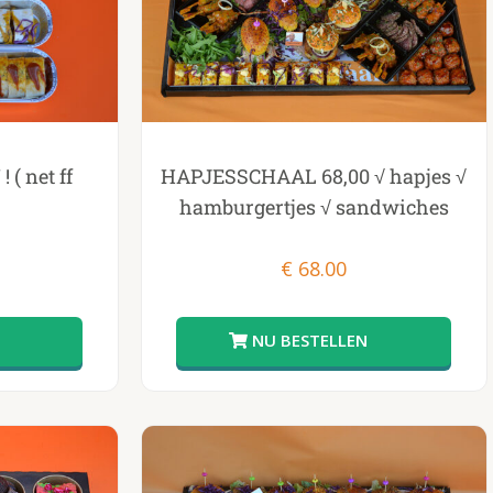
( net ff
HAPJESSCHAAL 68,00 √ hapjes √
hamburgertjes √ sandwiches
€
68.00