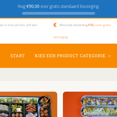
Nog
€90,00
voor gratis standaard bezorging.
n in huis (of kies zelf een
Minimale besteding
€90,-
voor gratis
bezorging
START
KIES EEN PRODUCT CATEGORIE