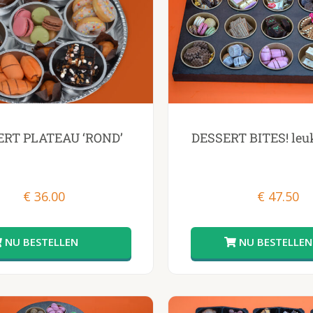
ERT PLATEAU ‘ROND’
DESSERT BITES! leu
€
36.00
€
47.50