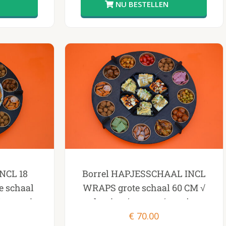
NCL 18
Borrel HAPJESSCHAAL INCL
 schaal
WRAPS grote schaal 60 CM √
urgertjes
hapjes √ wraps √ mooie
presenteer schaal
€
70.00