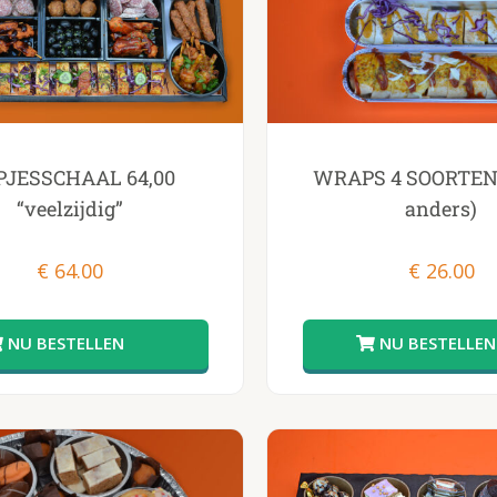
JESSCHAAL 64,00
WRAPS 4 SOORTEN ! 
“veelzijdig”
anders)
€
64.00
€
26.00