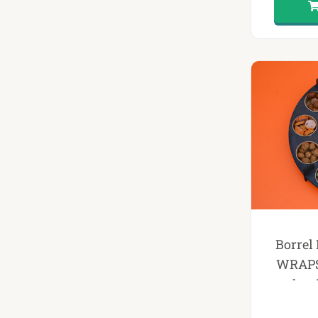
Borre
WRAPS 
hapj
p