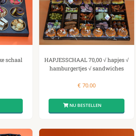
ke schaal
HAPJESSCHAAL 70,00 √ hapjes √
hamburgertjes √ sandwiches
€
70.00