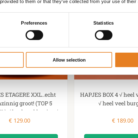
 provided to them or that they’ve collected from your use of their
Preferences
Statistics
Allow selection
S ETAGERE XXL..echt
HAPJES BOX 4 √ heel v
zinnig groot! (TOP 5
√ heel veel bur
) √ heel veel hapjes √
de mooie etagere 80cm
€
129.00
€
189.00