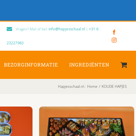
Vragen? Mail of bel:
info@hapjesschaal.nl
|
+31 6
Facebook
Instagram
23227983
BEZORGINFORMATIE
INGREDIËNTEN
Hapjesschaal.nl:
:
Home
/
KOUDE HAPJES