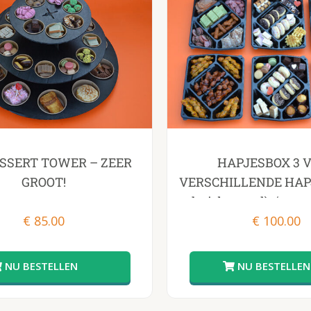
SSERT TOWER – ZEER
HAPJESBOX 3 
GROOT!
VERSCHILLENDE HAPJE
thuisbezorgd) √ wrap
€
85.00
gehaktballetjes √ h
€
100.00
desserts