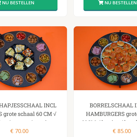
l HAPJESSCHAAL INCL
BORRELSCHAAL I
grote schaal 60 CM √
HAMBURGERS grote
es √ wraps √ mooie
60CM √ hapjes √ hamb
resenteer schaal
€
70.00
€
85.00