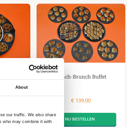
CL WARME
Lunch-Brunch Buffet
l 60CM √
About
hapjes
€
139.00
se our traffic. We also share
ers who may combine it with