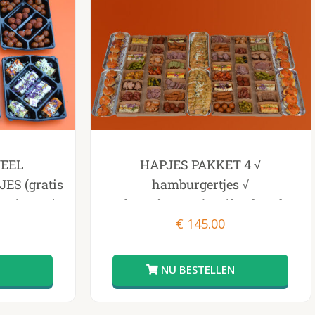
VEEL
HAPJES PAKKET 4 √
S (gratis
hamburgertjes √
s √ sate √
cheeseburgertjes √ heel veel
apjes √
hapjes √ tomaten en knoflook
€
145.00
brood