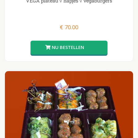
VEGA plateau √ hapjes √ vegaburgers
€
70.00