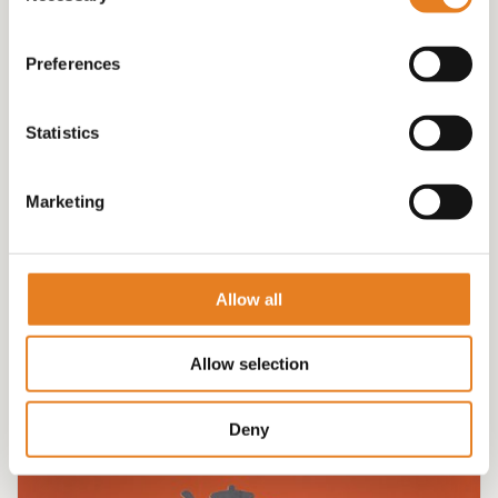
Preferences
Statistics
Marketing
VEGA plateau √ vegaburgers √ hapjes
€
58.00
Allow all
Allow selection
Deny