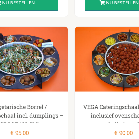
etarische Borrel /
VEGA Cateringschaa
schaal incl. dumplings –
inclusief ovensch
GROOT (60 CM)
vegaballetjes –
€
95.00
€
90.00