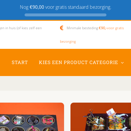
Nog
€90,00
voor gratis standaard bezorging.
n in huis (of kies zelf een
Minimale besteding
€90,-
voor gratis
bezorging
START
KIES EEN PRODUCT CATEGORIE