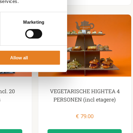
 services.
Marketing
Allow all
ncl. 20
VEGETARISCHE HIGHTEA 4
s
PERSONEN (incl etagere)
€
79.00