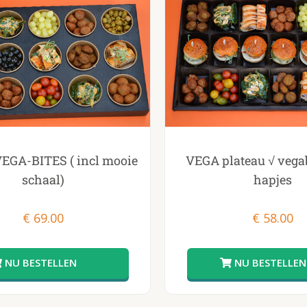
EGA-BITES ( incl mooie
VEGA plateau √ vega
schaal)
hapjes
€
69.00
€
58.00