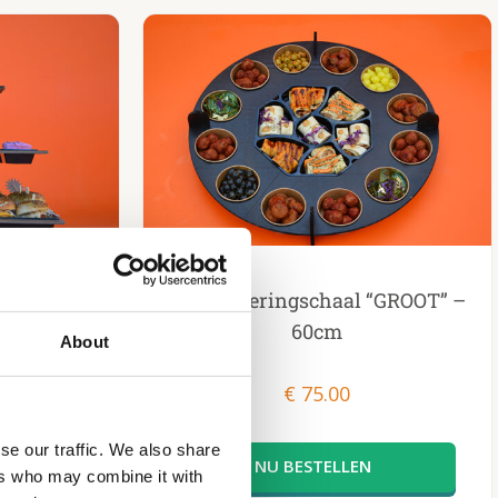
personen
Vega Cateringschaal “GROOT” –
tis bezorgd)
60cm
About
€
75.00
se our traffic. We also share
ers who may combine it with