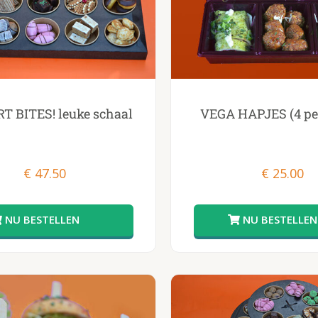
T BITES! leuke schaal
VEGA HAPJES (4 pe
€
47.50
€
25.00