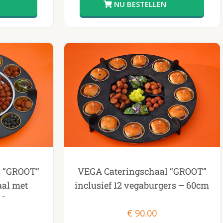
l “GROOT”
VEGA Cateringschaal “GROOT”
aal met
inclusief 12 vegaburgers – 60cm
 60cm
€
90.00