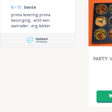
hapjes, goede verhouding
9
/
10
bente
tussen prijs en product
prima levering prima
bezorging , echt een
aanrader , erg lekker
PARTY-V