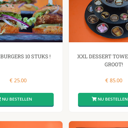
BURGERS 10 STUKS !
XXL DESSERT TOWE
GROOT!
€
25.00
€
85.00