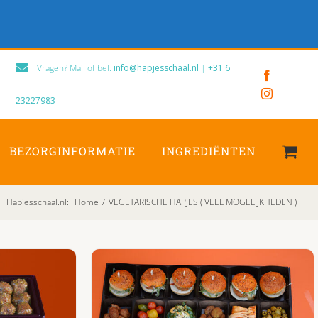
Vragen? Mail of bel:
info@hapjesschaal.nl
|
+31 6
Facebook
Instagram
23227983
BEZORGINFORMATIE
INGREDIËNTEN
Hapjesschaal.nl:
:
Home
/
VEGETARISCHE HAPJES ( VEEL MOGELIJKHEDEN )