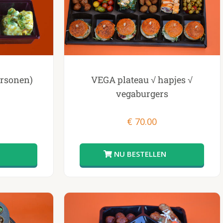
rsonen)
VEGA plateau √ hapjes √
vegaburgers
€
70.00