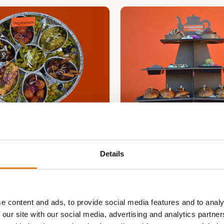
 SCHAAL VOOR IN DE
VEGA hightea 6/8 
OVEN!
inclusief etagere ( gra
Details
€
70.00
€
119.00
e content and ads, to provide social media features and to analy
 our site with our social media, advertising and analytics partn