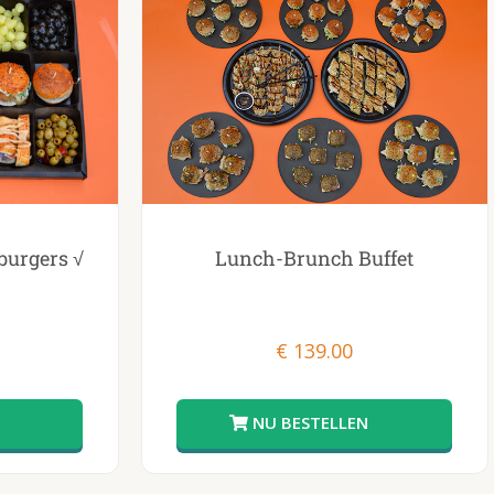
burgers √
Lunch-Brunch Buffet
€
139.00