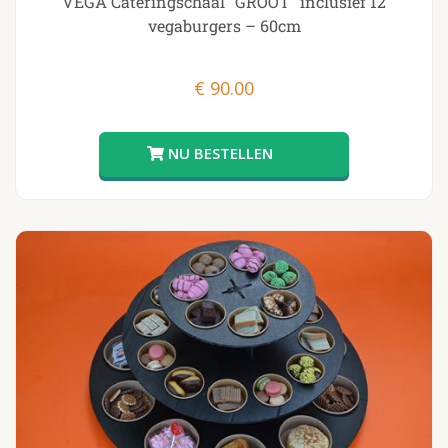
VEGA Cateringschaal “GROOT” inclusief 12
vegaburgers – 60cm
€
90.00