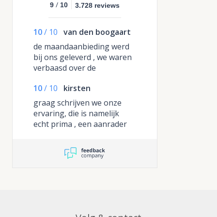
/
9
10
3.728 reviews
10
/
10
van den boogaart
de maandaanbieding werd
bij ons geleverd , we waren
verbaasd over de
hoeveelheid, niet normaal ,
10
/
10
kirsten
de burgers en de dumplings
gaan we er de volgende
graag schrijven we onze
keer extra bijbestellen want
ervaring, die is namelijk
die waren heerlijk
echt prima , een aanrader
voor iedereen die ontzorgd
wil worden