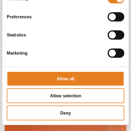
Preferences
Statistics
Marketing
VEGA SCHAAL VOOR IN DE OVEN!
€
70.00
Allow all
Allow selection
Deny