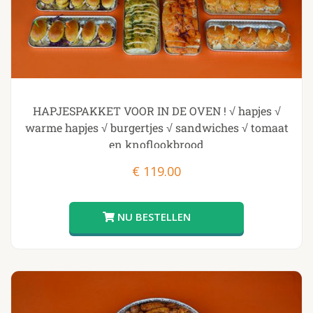
HAPJESPAKKET VOOR IN DE OVEN ! √ hapjes √
warme hapjes √ burgertjes √ sandwiches √ tomaat
en knoflookbrood
€
119.00