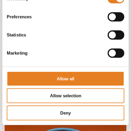
Preferences
Statistics
Marketing
OVENSCHAAL GEVULD MET KIP SATE !
€
60.00
Allow all
Allow selection
Deny