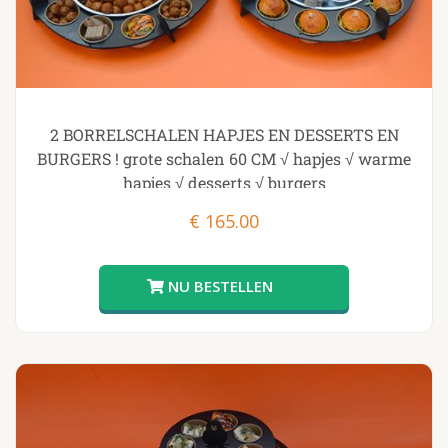
2 BORRELSCHALEN HAPJES EN DESSERTS EN
BURGERS ! grote schalen 60 CM √ hapjes √ warme
hapjes √ desserts √ burgers
€
165.00