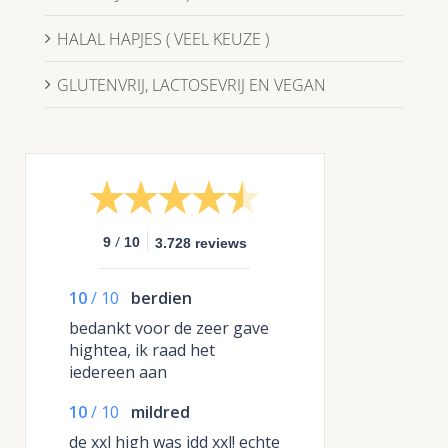
HALAL HAPJES ( VEEL KEUZE )
GLUTENVRIJ, LACTOSEVRIJ EN VEGAN
/
9
10
3.728 reviews
10
/
10
berdien
bedankt voor de zeer gave
hightea, ik raad het
iedereen aan
10
/
10
mildred
de xxl high was idd xxl! echte