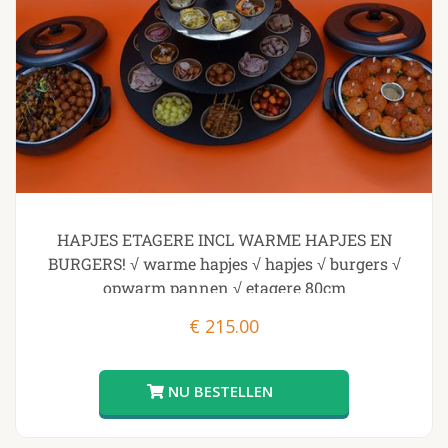
HAPJES ETAGERE INCL WARME HAPJES EN
BURGERS! √ warme hapjes √ hapjes √ burgers √
opwarm pannen √ etagere 80cm
€
215.00