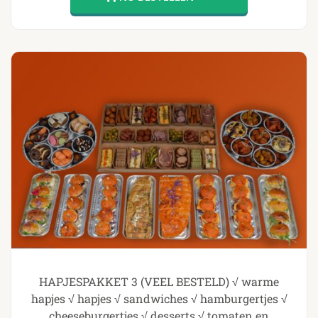
HAPJESPAKKET 3 (VEEL BESTELD) √ warme
hapjes √ hapjes √ sandwiches √ hamburgertjes √
cheeseburgertjes √ desserts √ tomaten en