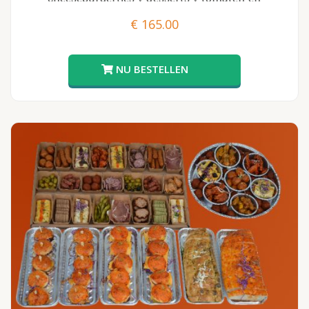
knoflookbrood
€
165.00