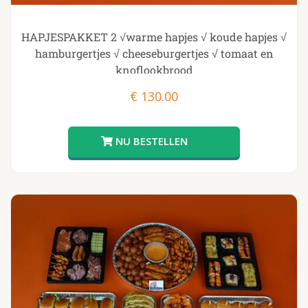
HAPJESPAKKET 2 √warme hapjes √ koude hapjes √
hamburgertjes √ cheeseburgertjes √ tomaat en
knoflookbrood
€
130.00