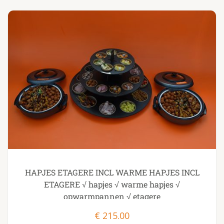
HAPJES ETAGERE INCL WARME HAPJES INCL
ETAGERE √ hapjes √ warme hapjes √
opwarmpannen √ etagere
€
215.00