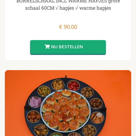
BORRELSCHAAL INCL WARME HAPJES grote
schaal 60CM √ hapjes √ warme hapjes
€
90.00