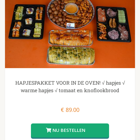
HAPJESPAKKET VOOR IN DE OVEN! √ hapjes √
warme hapjes √ tomaat en knoflookbrood
€
89.00