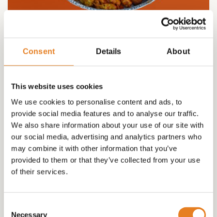
OVENSCHAAL GEVULD MET GEHAKTBALLETJES
EN SATE !
Consent
Details
About
€
60.00
This website uses cookies
We use cookies to personalise content and ads, to
provide social media features and to analyse our traffic.
We also share information about your use of our site with
our social media, advertising and analytics partners who
may combine it with other information that you’ve
provided to them or that they’ve collected from your use
of their services.
Consent
Necessary
Selection