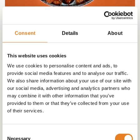
HAPJESSCHAAL VOOR IN DE OVEN ! √ balletjes √
sate
Consent
Details
About
€
60.00
This website uses cookies
We use cookies to personalise content and ads, to
provide social media features and to analyse our traffic.
We also share information about your use of our site with
our social media, advertising and analytics partners who
may combine it with other information that you’ve
provided to them or that they’ve collected from your use
of their services.
Consent
Necessary
Selection