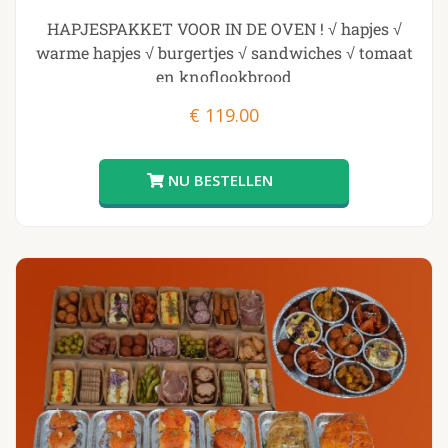
HAPJESPAKKET VOOR IN DE OVEN ! √ hapjes √
warme hapjes √ burgertjes √ sandwiches √ tomaat
en knoflookbrood
€
119.00