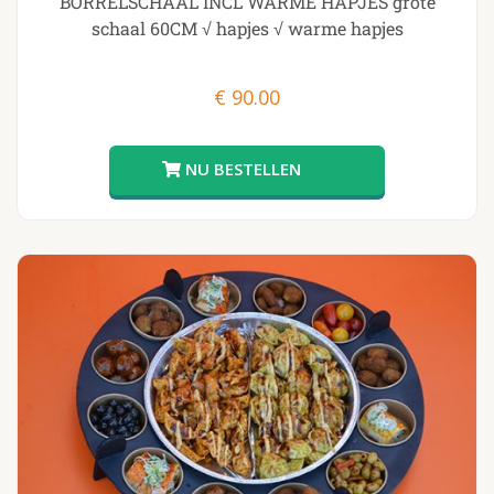
BORRELSCHAAL INCL WARME HAPJES grote
schaal 60CM √ hapjes √ warme hapjes
€
90.00