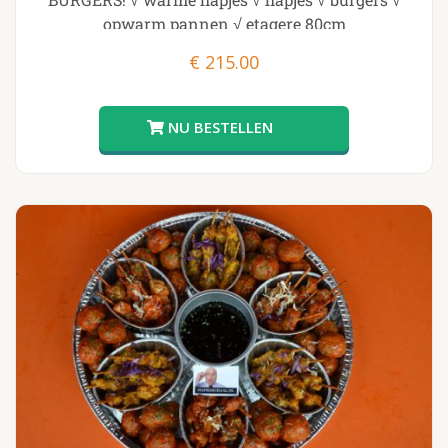
opwarm pannen √ etagere 80cm
€
215.00