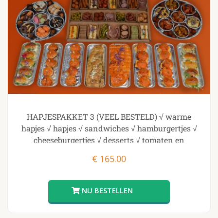
HAPJESPAKKET 3 (VEEL BESTELD) √ warme
hapjes √ hapjes √ sandwiches √ hamburgertjes √
cheeseburgertjes √ desserts √ tomaten en
knoflookbrood
€
165.00