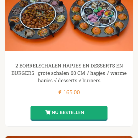
2 BORRELSCHALEN HAPJES EN DESSERTS EN
BURGERS ! grote schalen 60 CM √ hapjes √ warme
hapjes √ desserts √ burgers
€
165.00