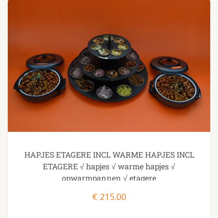
HAPJES ETAGERE INCL WARME HAPJES INCL
ETAGERE √ hapjes √ warme hapjes √
opwarmpannen √ etagere
€
215.00