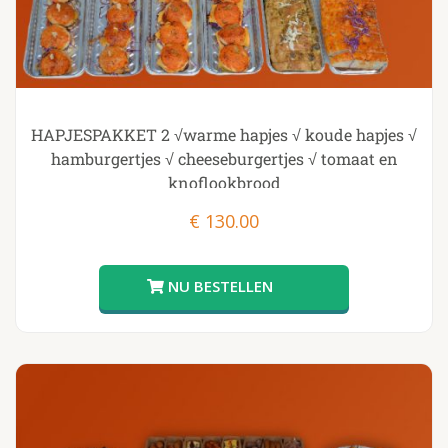
HAPJESPAKKET 2 √warme hapjes √ koude hapjes √
hamburgertjes √ cheeseburgertjes √ tomaat en
knoflookbrood
€
130.00