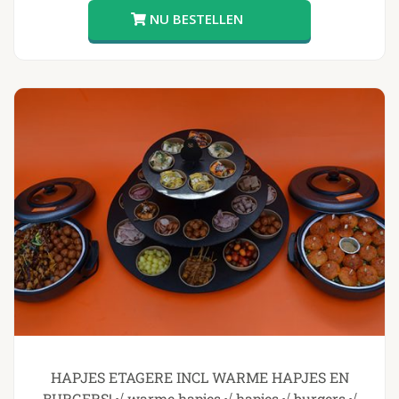
HAPJES ETAGERE INCL WARME HAPJES EN
BURGERS! √ warme hapjes √ hapjes √ burgers √