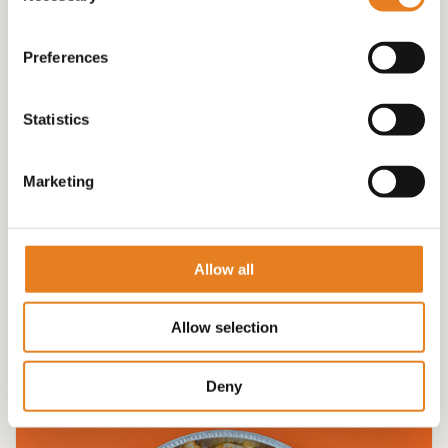
Preferences
Statistics
Marketing
OVENSCHALEN BALLEN EN SATE ! 2 STUKS √
gehaktballetjes √ kipsate
€
110.00
Allow all
Allow selection
Deny