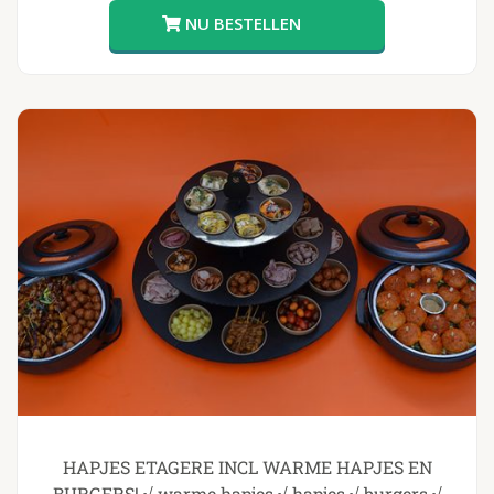
HAPJES ETAGERE INCL WARME HAPJES EN
BURGERS! √ warme hapjes √ hapjes √ burgers √