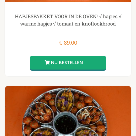
HAPJESPAKKET VOOR IN DE OVEN! √ hapjes √
warme hapjes √ tomaat en knoflookbrood
€
89.00