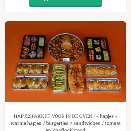
HAPJESPAKKET VOOR IN DE OVEN ! √ hapjes √
warme hapjes √ burgertjes √ sandwiches √ tomaat
en knoflookbrood