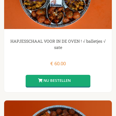
HAPJESSCHAAL VOOR IN DE OVEN ! √ balletjes √
sate
€
60.00