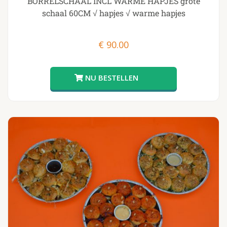
BORRELSCHAAL INCL WARME HAPJES grote
schaal 60CM √ hapjes √ warme hapjes
€
90.00