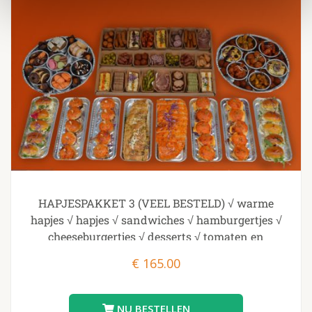
HAPJESPAKKET 3 (VEEL BESTELD) √ warme
hapjes √ hapjes √ sandwiches √ hamburgertjes √
cheeseburgertjes √ desserts √ tomaten en
knoflookbrood
€
165.00