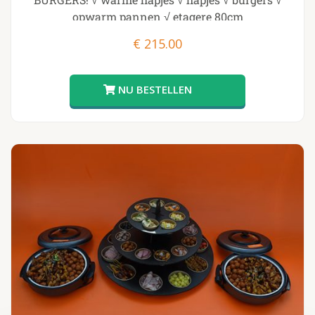
opwarm pannen √ etagere 80cm
€
215.00