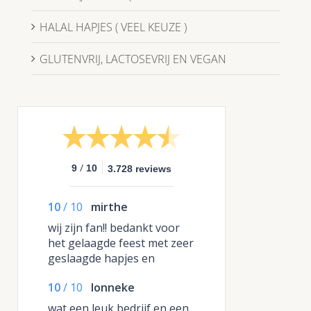
HALAL HAPJES ( VEEL KEUZE )
GLUTENVRIJ, LACTOSEVRIJ EN VEGAN
/
9
10
3.728 reviews
10
/
10
mirthe
wij zijn fan!! bedankt voor
het gelaagde feest met zeer
geslaagde hapjes en
burgertjes.
10
/
10
lonneke
wat een leuk bedrijf en een