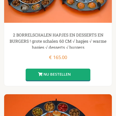
2 BORRELSCHALEN HAPJES EN DESSERTS EN
BURGERS ! grote schalen 60 CM √ hapjes √ warme
hapjes √ desserts √ burgers
€
165.00