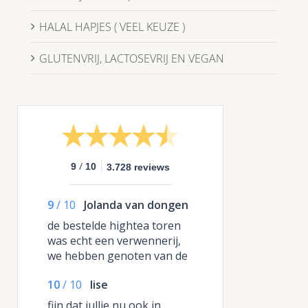
HALAL HAPJES ( VEEL KEUZE )
GLUTENVRIJ, LACTOSEVRIJ EN VEGAN
/
9
10
3.728 reviews
9
/
10
Jolanda van dongen
de bestelde hightea toren
was echt een verwennerij,
we hebben genoten van de
zeer grote etagere
10
/
10
lise
fijn dat jullie nu ook in