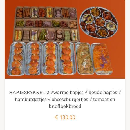
HAPJESPAKKET 2 √warme hapjes √ koude hapjes √
hamburgertjes √ cheeseburgertjes √ tomaat en
knoflookbrood
€
130.00