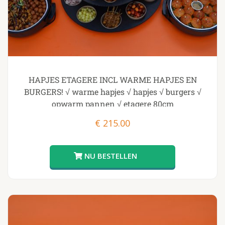
HAPJES ETAGERE INCL WARME HAPJES EN
BURGERS! √ warme hapjes √ hapjes √ burgers √
opwarm pannen √ etagere 80cm
€
215.00