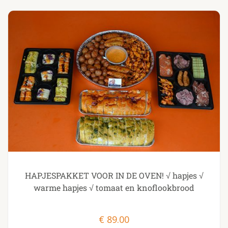
HAPJESPAKKET VOOR IN DE OVEN! √ hapjes √
warme hapjes √ tomaat en knoflookbrood
€
89.00