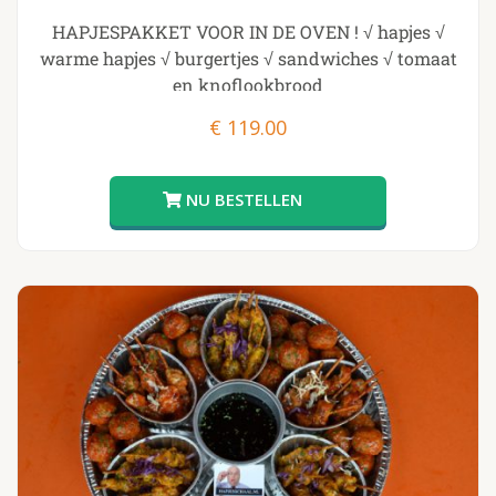
HAPJESPAKKET VOOR IN DE OVEN ! √ hapjes √
warme hapjes √ burgertjes √ sandwiches √ tomaat
en knoflookbrood
€
119.00