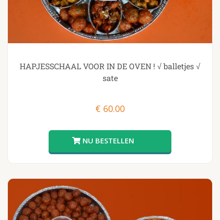
HAPJESSCHAAL VOOR IN DE OVEN ! √ balletjes √
sate
€
60.00