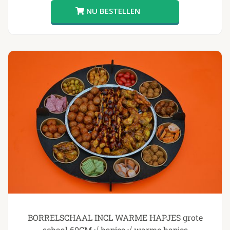
BORRELSCHAAL INCL WARME HAPJES grote
schaal 60CM √ hapjes √ warme hapjes