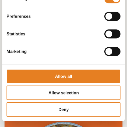
Preferences
Statistics
Marketing
OVENSCHAAL GEVULD MET KIP SATE !
€
60.00
Allow all
Allow selection
Deny