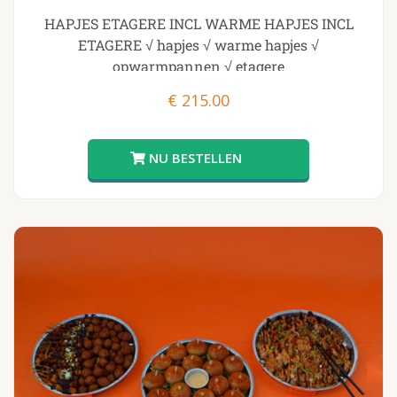
HAPJES ETAGERE INCL WARME HAPJES INCL
ETAGERE √ hapjes √ warme hapjes √
opwarmpannen √ etagere
€
215.00