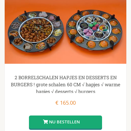
2 BORRELSCHALEN HAPJES EN DESSERTS EN
BURGERS ! grote schalen 60 CM √ hapjes √ warme
hapjes √ desserts √ burgers
€
165.00