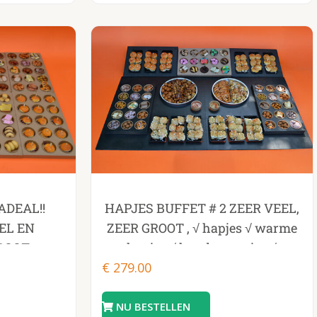
ADEAL!!
HAPJES BUFFET # 2 ZEER VEEL,
EL EN
ZEER GROOT , √ hapjes √ warme
ROOT
hapjes √ hamburgertjes √
€
279.00
cheeseburgertjes √ desserts √
sandwiches √ incl
opwarmpannen v incl plateau ,