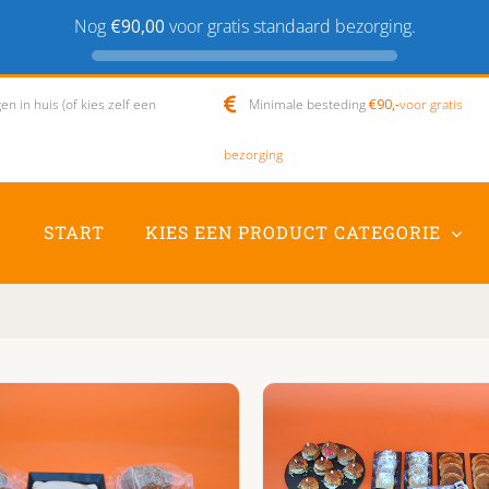
Nog
€90,00
voor gratis standaard bezorging.
n in huis (of kies zelf een
Minimale besteding
€90,-
voor gratis
bezorging
START
KIES EEN PRODUCT CATEGORIE