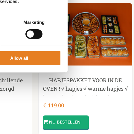
 services.
Marketing
Allow all
schillende
HAPJESPAKKET VOOR IN DE
ezorgd
OVEN ! √ hapjes √ warme hapjes √
burgertjes √ sandwiches √ tomaat
€
119.00
en knoflookbrood