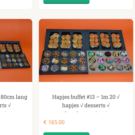
GENOMINEERD BESTE ONLINE
PRODUCT FOOD
m 80cm lang
Hapjes buffet #13 – 1m 20 √
rts √
hapjes √ desserts √
s √
hamburgertjes √
ndwiches !
€
165.00
cheeseburgertjes