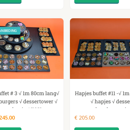
NBIEDING
ffet # 3 √ 1m 80cm lang√
Hapjes buffet #11 -√ 1
burgers √ dessertower √
√ hapjes √ desse
rme hapjes! INCL
hamburgertje
rspronkelijke
Huidige
PWARMPANNEN
245.00
€
cheeseburgertjes √ sa
205.00
ijs
prijs