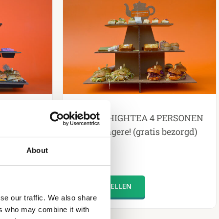
personen
HALAL HIGHTEA 4 PERSONEN
tis bezorgd)
incl etagere! (gratis bezorgd)
About
€
75.00
se our traffic. We also share
ers who may combine it with