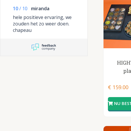
zijn veel genoemd bij onze
10
/
10
miranda
gasten.
hele positieve ervaring, we
zouden het zo weer doen.
chapeau
HIGH
pl
€
159.00