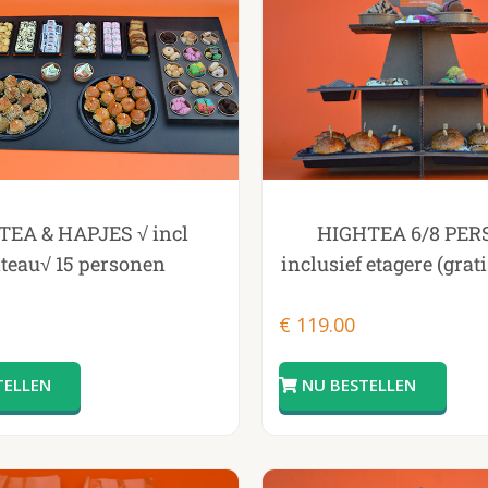
HIGHTEA 6/8 PE
TEA & HAPJES √ incl
inclusief etagere (grat
ateau√ 15 personen
€
119.00