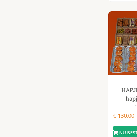
HAPJ
hapj
€
130.00
cheese