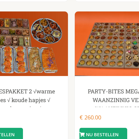
ESPAKKET 2 √warme
PARTY-BITES MEG
es √ koude hapjes √
WAANZINNIG VE
hamburgertjes √
WAANZINNIG G
burgertjes √ tomaat en
€
260.00
knoflookbrood