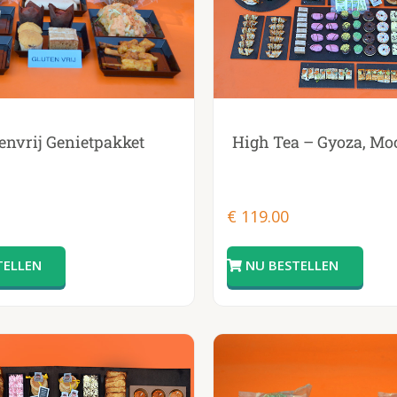
envrij Genietpakket
High Tea – Gyoza, Mo
€
119.00