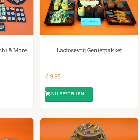
chi & More
Lactosevrij Genietpakket
€
9.95