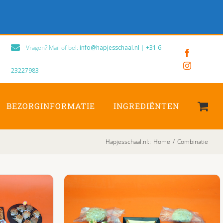
Vragen? Mail of bel:
info@hapjesschaal.nl
|
+31 6
Facebook
Instagram
23227983
BEZORGINFORMATIE
INGREDIËNTEN
Hapjesschaal.nl:
:
Home
/
Combinatie