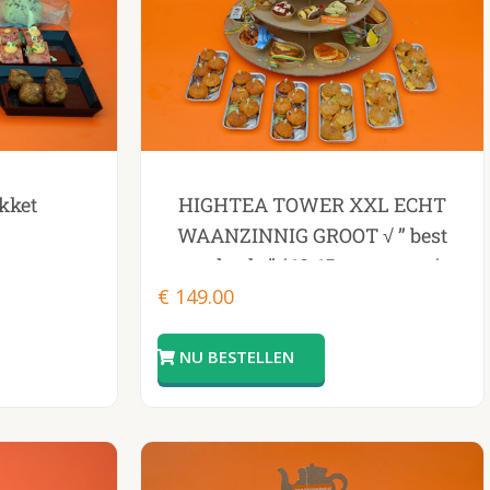
HIGHTEA TOWER XXL ECHT
kket
WAANZINNIG GROOT √ ” best
verkocht”√ 10-15 personen√
€
149.00