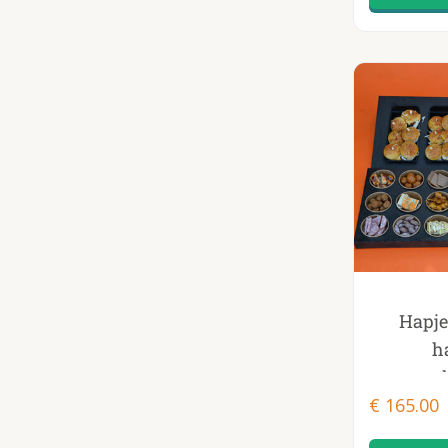
Hapje
h
€
165.00