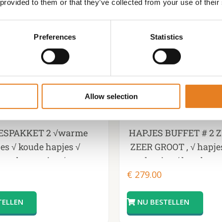
 provided to them or that they’ve collected from your use of their
Preferences
Statistics
Allow selection
ESPAKKET 2 √warme
HAPJES BUFFET # 2 Z
es √ koude hapjes √
ZEER GROOT , √ hapj
hamburgertjes √
hapjes √ hamburge
burgertjes √ tomaat en
€
279.00
cheeseburgertjes √ d
knoflookbrood
sandwiches √ i
opwarmpannen v incl
GENOMINEERD BEST