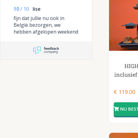
fijn........perfect op de
10
/
10
lise
afgesproken tijd staan ze
voor je deur. Bedankt
fijn dat jullie nu ook in
hapjesschaal.nl
België bezorgen, we
hebben afgelopen weekend
er direct gebruik van
gemaakt. heel heel goed. we
vertellen het voort
HIGH
inclusief
€
119.00