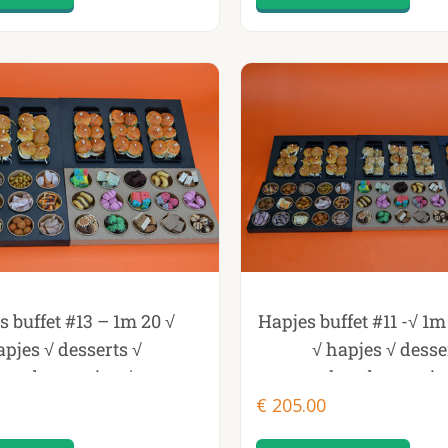
s buffet #13 – 1m 20 √
Hapjes buffet #11 -√ 1
apjes √ desserts √
√ hapjes √ desse
hamburgertjes √
hamburgertje
cheeseburgertjes
€
cheeseburgertjes √ sa
205.00