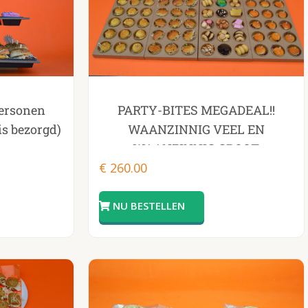
personen
PARTY-BITES MEGADEAL!!
tis bezorgd)
WAANZINNIG VEEL EN
WAANZINNIG GROOT
€
260.00