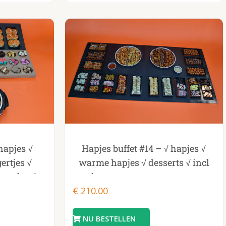
OD
PRODUCT FOOD
hapjes √
Hapjes buffet #14 – √ hapjes √
ertjes √
warme hapjes √ desserts √ incl
rme hapjes
plateau en opwarmpannen
pan
€
210.00