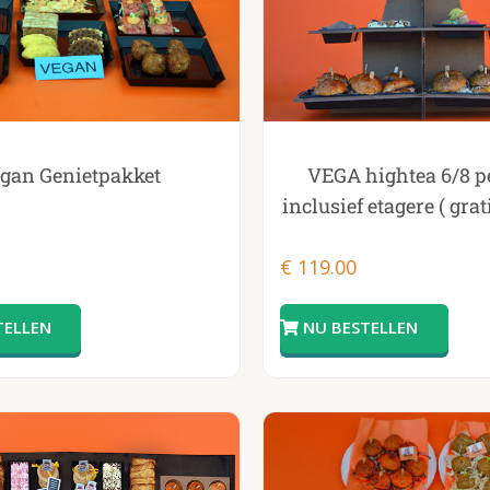
VEGA hightea 6/8 
gan Genietpakket
inclusief etagere ( gra
€
119.00