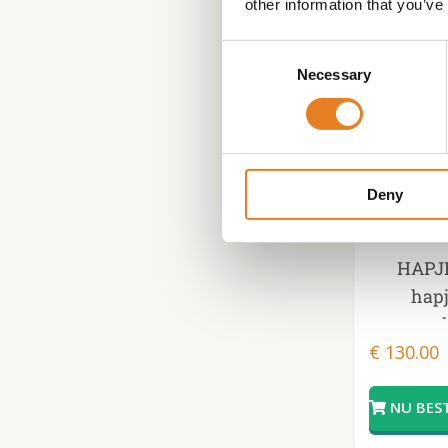
other information that you’ve
Consent
Necessary
Selection
Deny
HAPJ
hapj
€
130.00
cheese