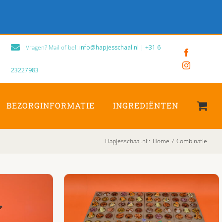
Vragen? Mail of bel:
info@hapjesschaal.nl
|
+31 6
Facebook
Instagram
23227983
BEZORGINFORMATIE
INGREDIËNTEN
Hapjesschaal.nl:
:
Home
/
Combinatie