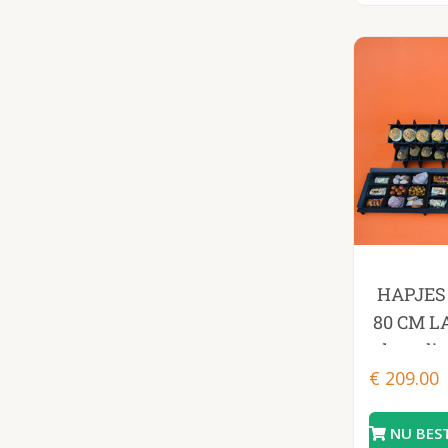
HAPJES 
80 CM LA
broodje
€
209.00