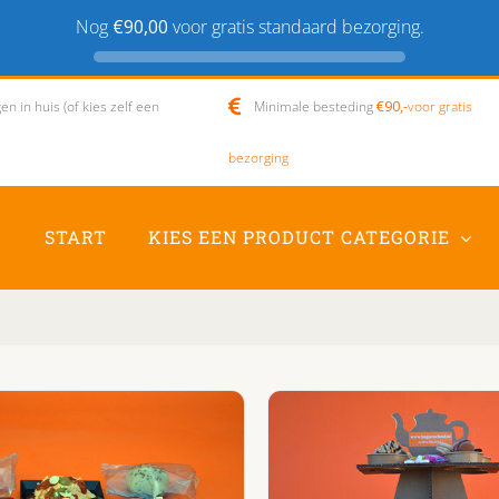
Nog
€90,00
voor gratis standaard bezorging.
n in huis (of kies zelf een
Minimale besteding
€90,-
voor gratis
bezorging
START
KIES EEN PRODUCT CATEGORIE