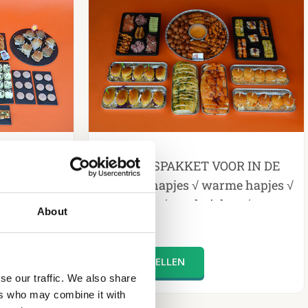
HAPJESPAKKET VOOR IN DE
chi & More
OVEN ! √ hapjes √ warme hapjes √
burgertjes √ sandwiches √ tomaat
About
€
119.00
en knoflookbrood
se our traffic. We also share
ers who may combine it with