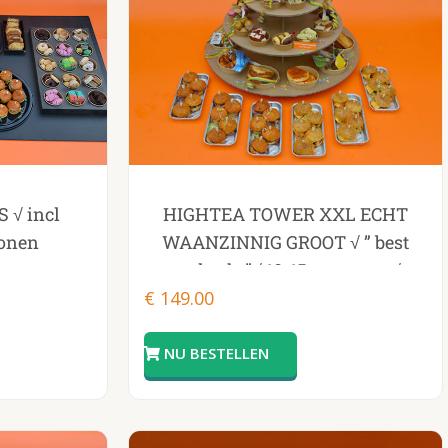
HIGHTEA TOWER XXL ECHT
 √ incl
WAANZINNIG GROOT √ ” best
sonen
verkocht”√ 10-15 personen√
€
149.00