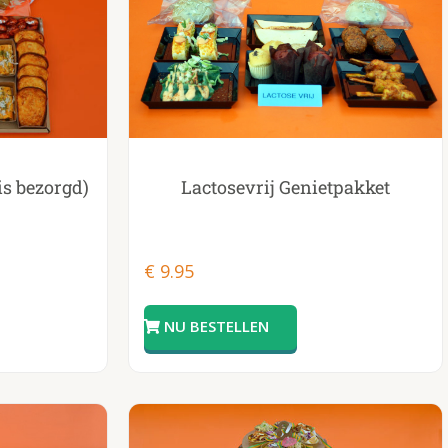
s bezorgd)
Lactosevrij Genietpakket
€
9.95