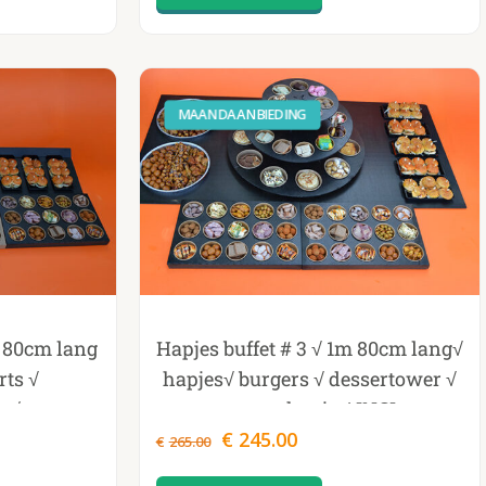
MAANDAANBIEDING
m 80cm lang
Hapjes buffet # 3 √ 1m 80cm lang√
rts √
hapjes√ burgers √ dessertower √
s √
warme hapjes! INCL
Oorspronkelijke
Huidige
ndwiches !
€
OPWARMPANNEN
245.00
€
265.00
prijs
prijs