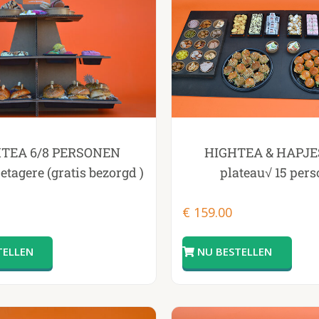
TEA 6/8 PERSONEN
HIGHTEA & HAPJES
 etagere (gratis bezorgd )
plateau√ 15 per
€
159.00