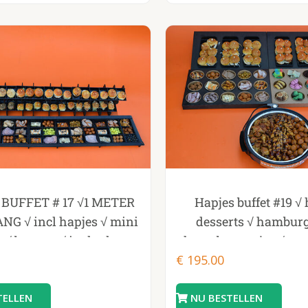
PRODUCT FO
BUFFET # 17 √1 METER
Hapjes buffet #19 √ 
NG √ incl hapjes √ mini
desserts √ hamburg
s√ burgers√ incl rek en
cheeseburgertjes √ wa
plateau
€
195.00
√ incl opwarm