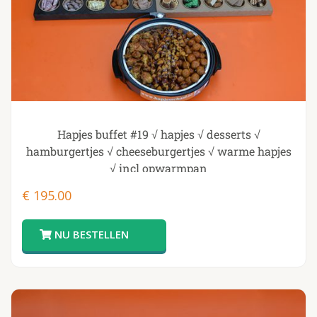
Hapjes buffet #19 √ hapjes √ desserts √
hamburgertjes √ cheeseburgertjes √ warme hapjes
√ incl opwarmpan
€
195.00