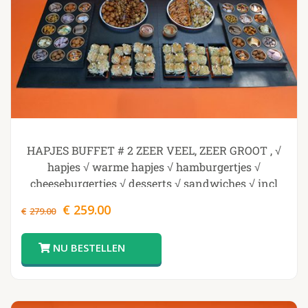
HAPJES BUFFET # 2 ZEER VEEL, ZEER GROOT , √
hapjes √ warme hapjes √ hamburgertjes √
cheeseburgertjes √ desserts √ sandwiches √ incl
opwarmpannen v incl plateau , GENOMINEERD
Oorspronkelijke
Huidige
€
259.00
€
279.00
BESTE ONLINE PRODUCT FOOD
prijs
prijs
was:
is:
€279.00.
€259.00.