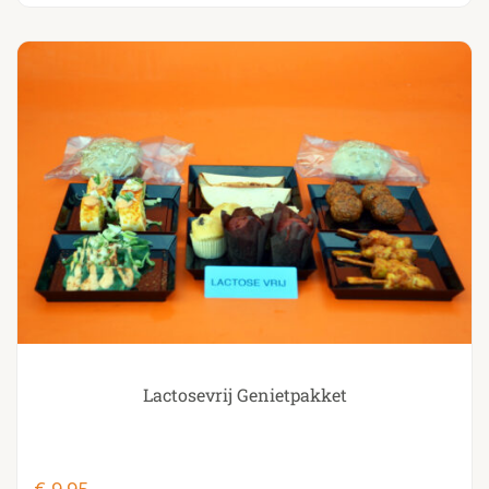
Lactosevrij Genietpakket
€
9.95