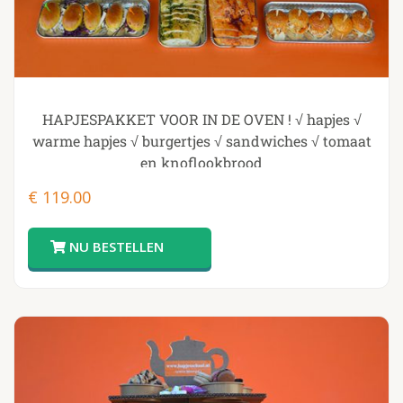
HAPJESPAKKET VOOR IN DE OVEN ! √ hapjes √
warme hapjes √ burgertjes √ sandwiches √ tomaat
en knoflookbrood
€
119.00