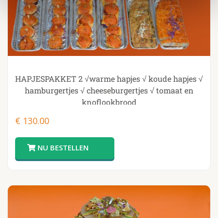
HAPJESPAKKET 2 √warme hapjes √ koude hapjes √
hamburgertjes √ cheeseburgertjes √ tomaat en
knoflookbrood
€
130.00