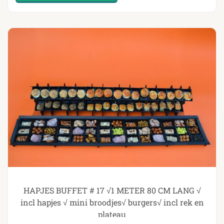
HAPJES BUFFET # 17 √1 METER 80 CM LANG √
incl hapjes √ mini broodjes√ burgers√ incl rek en
plateau