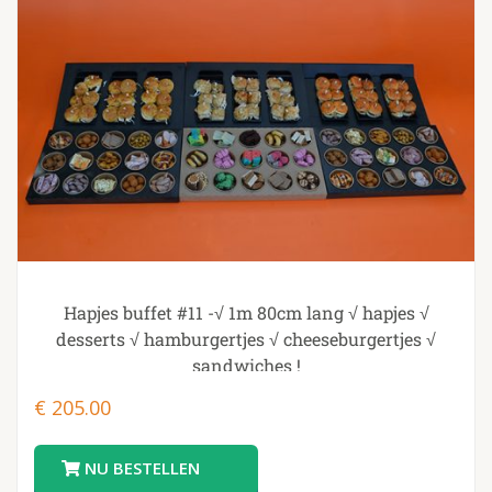
Hapjes buffet #11 -√ 1m 80cm lang √ hapjes √
desserts √ hamburgertjes √ cheeseburgertjes √
sandwiches !
€
205.00