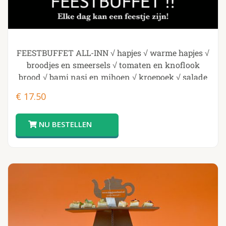
FEESTBUFFET ALL-INN √ hapjes √ warme hapjes √
broodjes en smeersels √ tomaten en knoflook
brood √ bami nasi en mihoen √ kroepoek √ salade
√ desserts
€
17.50