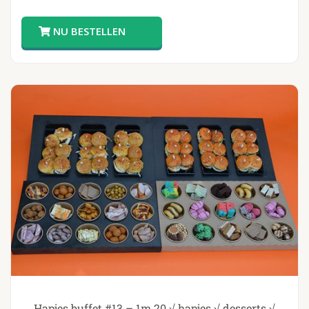
Hapjes buffet #13 – 1m 20 √ hapjes √ desserts √