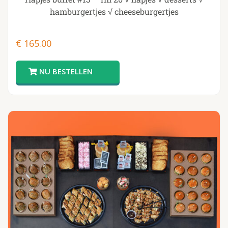
hamburgertjes √ cheeseburgertjes
€
165.00