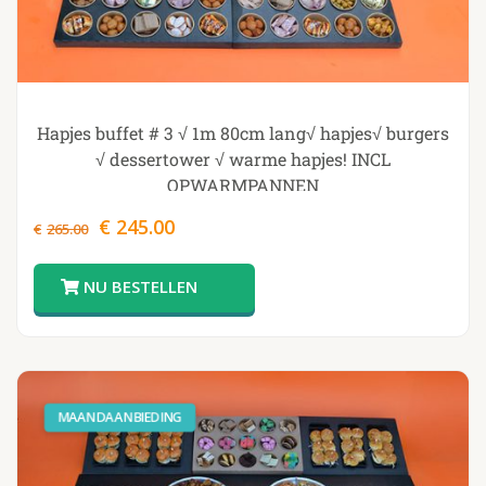
Hapjes buffet # 3 √ 1m 80cm lang√ hapjes√ burgers
√ dessertower √ warme hapjes! INCL
OPWARMPANNEN
Oorspronkelijke
Huidige
€
245.00
€
265.00
prijs
prijs
was:
is:
€265.00.
€245.00.
MAANDAANBIEDING