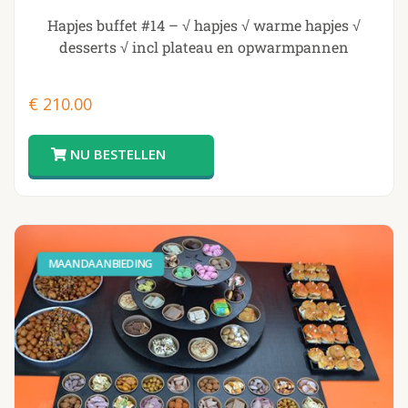
Hapjes buffet #14 – √ hapjes √ warme hapjes √
desserts √ incl plateau en opwarmpannen
€
210.00
MAANDAANBIEDING