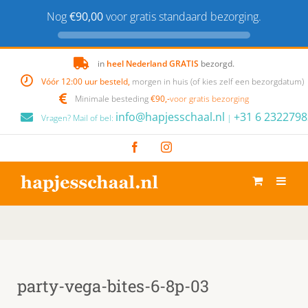
Nog
€90,00
voor gratis standaard bezorging.
Skip
in
heel Nederland GRATIS
bezorgd.
to
Vóór 12:00 uur besteld,
morgen in huis (of kies zelf een bezorgdatum)
content
Minimale besteding
€90,-
voor gratis bezorging
info@hapjesschaal.nl
+31 6 2322798
Vragen? Mail of bel:
|
Facebook
Instagram
party-vega-bites-6-8p-03