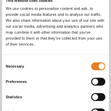
Facebook
This website uses cookies
Instagram
We use cookies to personalise content and ads, to
E-mail
provide social media features and to analyse our traffic.
Telefoon / whatsapp:
+31 6 23227983
We also share information about your use of our site with
our social media, advertising and analytics partners who
Algemene voorwaarden
Bekijk onze
. KvK nr.: 18068338.
may combine it with other information that you’ve
privacy
cookie
Lees ook onze
en
policy als je benieuwd
provided to them or that they’ve collected from your use
bent naar wat we met je gegevens doen.
of their services.
Consent
Necessary
Selection
Preferences
Statistics