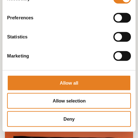
Preferences
Statistics
Marketing
VEGA plateau √ vegaburgers √ hapjes
€
58.00
Allow all
Allow selection
Deny