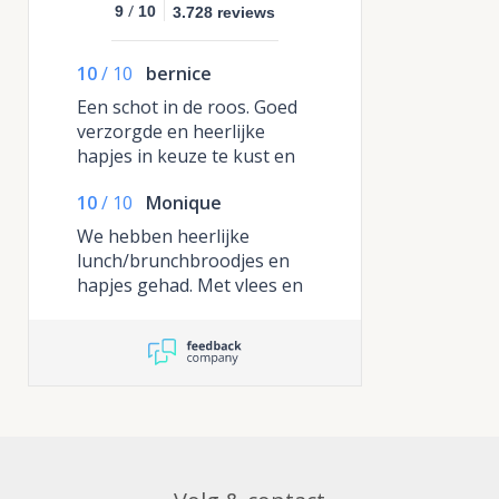
/
9
10
3.728 reviews
10
/
10
bernice
Een schot in de roos. Goed
verzorgde en heerlijke
hapjes in keuze te kust en
te keer. Al onze
10
/
10
Monique
feestgangers hebben er
van genoten. De
We hebben heerlijke
feestgangers hebben zeer
lunch/brunchbroodjes en
positief gereageerd. Voor
hapjes gehad. Met vlees en
herhaling vatbaar. De
ook vegetarisch. Alles was
makers en verzorgers van
overheerlijk! Het wordt
dit uitgebreide buffet
mooi op schalen
BEDANKT.
aangeleverd die direct te
serveren zijn. De service bij
de bestelling was prima.
Alles correct en op tijd
bezorgd. Kortom: een