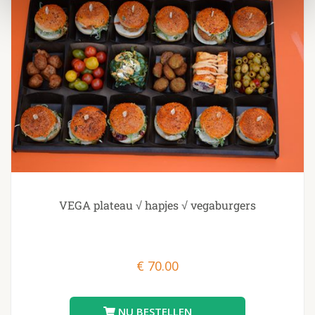
VEGA plateau √ hapjes √ vegaburgers
€
70.00