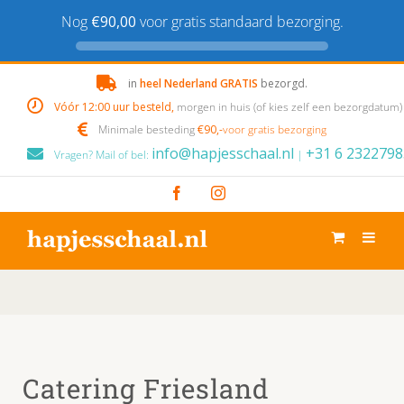
Nog
€90,00
voor gratis standaard bezorging.
Skip
in
heel Nederland GRATIS
bezorgd.
to
Vóór 12:00 uur besteld,
morgen in huis (of kies zelf een bezorgdatum)
content
Minimale besteding
€90,-
voor gratis bezorging
info@hapjesschaal.nl
+31 6 2322798
Vragen? Mail of bel:
|
Facebook
Instagram
Catering Friesland