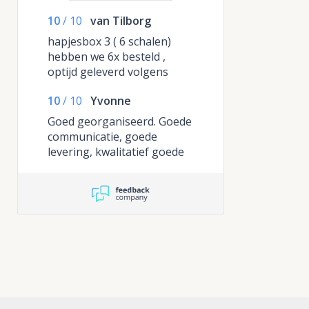
10
/
10
van Tilborg
hapjesbox 3 ( 6 schalen)
hebben we 6x besteld ,
optijd geleverd volgens
afspraak, en het zijn leuk
10
/
10
Yvonne
gevulde schalen
Goed georganiseerd. Goede
communicatie, goede
levering, kwalitatief goede
hapjes, goede verhouding
tussen prijs en product