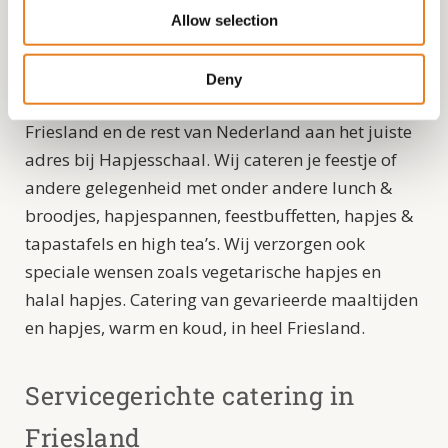
(21)
Allow selection
Heb je iets te vieren en zoek je een uitstekende,
Deny
maar niet al te dure cateraar? Dan ben je voor
Friesland en de rest van Nederland aan het juiste
adres bij Hapjesschaal. Wij cateren je feestje of
andere gelegenheid met onder andere lunch &
broodjes, hapjespannen, feestbuffetten, hapjes &
tapastafels en high tea’s. Wij verzorgen ook
speciale wensen zoals vegetarische hapjes en
halal hapjes. Catering van gevarieerde maaltijden
en hapjes, warm en koud, in heel Friesland.
Servicegerichte catering in
Friesland