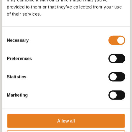
provided to them or that they’ve collected from your use
VEGETARISCHE HAPJES ( VEEL MOGELIJKHEDEN )
of their services.
(20)
Consent
Necessary
Selection
Preferences
Statistics
Marketing
Allow all
WARME HAPJES