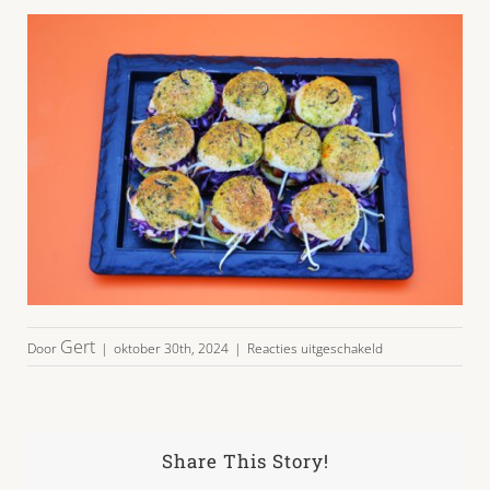
voor
Gert
Door
|
oktober 30th, 2024
|
Reacties uitgeschakeld
halalburgers10-
main
Share This Story!