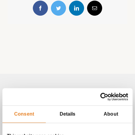
Facebook
Twitter
LinkedIn
E-
mail
Volg & contact
Aangepast met telefoonnummer:
Consent
Details
About
bezorginformatie pagina
Lees altijd onze
met betrekking
tot vragen over bestellingen, betalingen en leveringen.