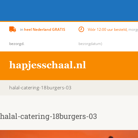
Skip
in
heel Nederland GRATIS
Vóór 12:00 uur besteld,
morgen
to
content
bezorgd.
bezorgdatum)
halal-catering-18burgers-03
halal-catering-18burgers-03