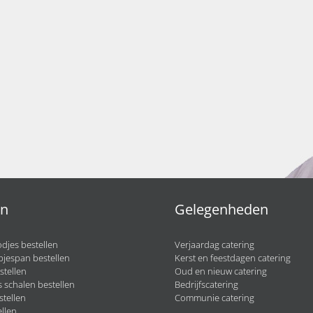
en
Gelegenheden
djes bestellen
Verjaardag catering
pjespan bestellen
Kerst en feestdagen catering
stellen
Oud en nieuw catering
 schalen bestellen
Bedrijfscatering
stellen
Communie catering
llen