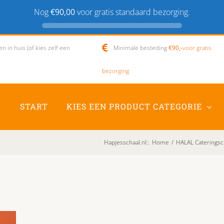
Nog
€90,00
voor gratis standaard bezorging.
 in huis (of kies zelf een
Minimale besteding
€90,-
voor gratis
bezorging
START
KIES EEN PRODUCT CATEGORIE
Hapjesschaal.nl:
:
Home
/
HALAL Cateringsc