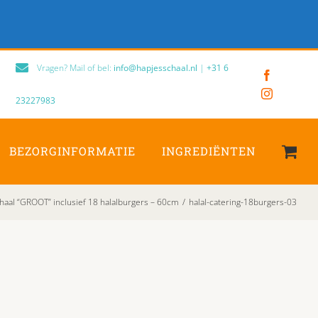
Vragen? Mail of bel:
info@hapjesschaal.nl
|
+31 6
Facebook
Instagram
23227983
BEZORGINFORMATIE
INGREDIËNTEN
haal “GROOT” inclusief 18 halalburgers – 60cm
/
halal-catering-18burgers-03