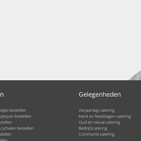
en
Gelegenheden
djes bestellen
Verjaardag catering
pjespan bestellen
Kerst en feestdagen catering
stellen
Oud en nieuw catering
 schalen bestellen
Bedrijfscatering
stellen
Communie catering
llen