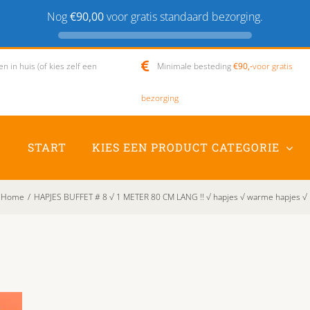
Nog
€90,00
voor gratis standaard bezorging.
 in huis (of kies zelf een
Minimale besteding
€90,-
voor gratis
bezorging
START
KIES EEN PRODUCT CATEGORIE
Home
/
HAPJES BUFFET # 8 √ 1 METER 80 CM LANG !! √ hapjes √ warme hapjes √ 