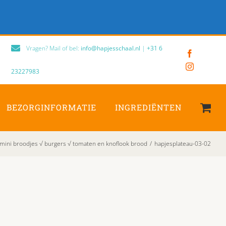
Vragen? Mail of bel:
info@hapjesschaal.nl
|
+31 6
Facebook
Instagram
23227983
BEZORGINFORMATIE
INGREDIËNTEN
mini broodjes √ burgers √ tomaten en knoflook brood
/
hapjesplateau-03-02