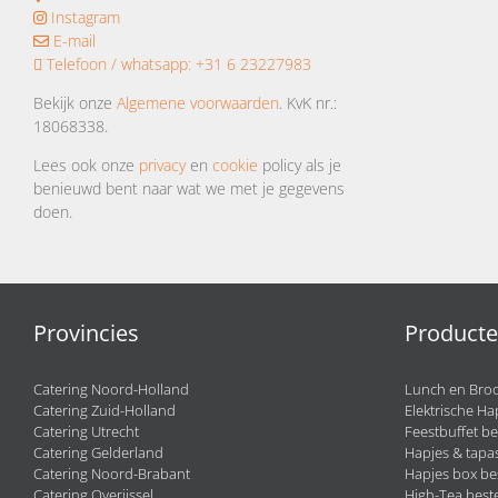
Instagram
E-mail
Telefoon / whatsapp:
+31 6 23227983
Bekijk onze
Algemene voorwaarden
. KvK nr.:
18068338.
Lees ook onze
privacy
en
cookie
policy als je
benieuwd bent naar wat we met je gegevens
doen.
Provincies
Product
Catering Noord-Holland
Lunch en Broo
Catering Zuid-Holland
Elektrische Ha
Catering Utrecht
Feestbuffet be
Catering Gelderland
Hapjes & tapas
Catering Noord-Brabant
Hapjes box be
Catering Overijssel
High-Tea beste