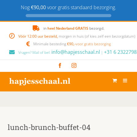
Nog
€90,00
voor gratis standaard bezorging.
Skip
in
heel Nederland GRATIS
bezorgd.
to
Vóór 12:00 uur besteld,
morgen in huis (of kies zelf een bezorgdatum)
content
Minimale besteding
€90,-
voor gratis bezorging
info@hapjesschaal.nl
+31 6 2322798
Vragen? Mail of bel:
|
Facebook
Instagram
lunch-brunch-buffet-04