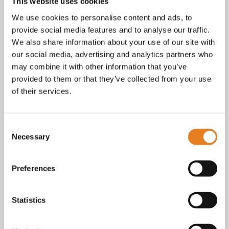
Facebook
This website uses cookies
Instagram
We use cookies to personalise content and ads, to
E-mail
provide social media features and to analyse our traffic.
Telefoon / whatsapp:
+31 6 23227983
We also share information about your use of our site with
our social media, advertising and analytics partners who
Algemene voorwaarden
Bekijk onze
. KvK nr.: 18068338.
may combine it with other information that you’ve
privacy
cookie
Lees ook onze
en
policy als je benieuwd
provided to them or that they’ve collected from your use
bent naar wat we met je gegevens doen.
of their services.
Consent
Necessary
Selection
Preferences
Statistics