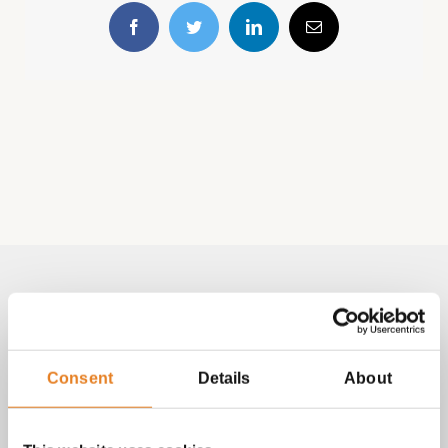
Facebook
Twitter
LinkedIn
E-
mail
Volg & contact
Aangepast met telefoonnummer:
Consent
Details
About
bezorginformatie pagina
Lees altijd onze
met betrekking
tot vragen over bestellingen, betalingen en leveringen.