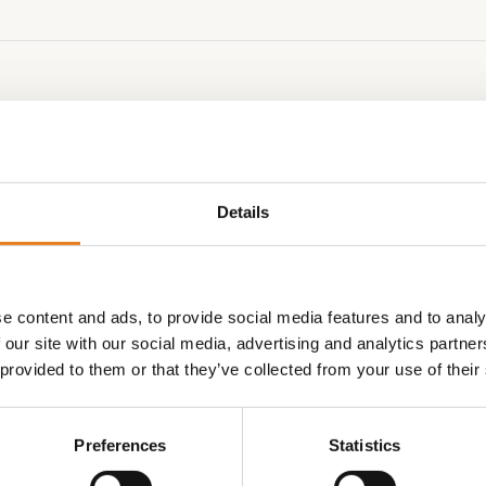
Details
e content and ads, to provide social media features and to analy
 our site with our social media, advertising and analytics partn
 provided to them or that they’ve collected from your use of their
LUNCH BUFFET – 1m 80 la
-Brunch Plateau
maakt elke lunch of brun
bijzonder √ desserts √ burge
Preferences
Statistics
sandwiches