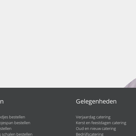
en
Gelegenheden
djes bestellen
Verjaardag catering
pjespan bestellen
Kerst en feestdagen catering
stellen
Oud en nieuw catering
 schalen bestellen
Bedrijfscatering