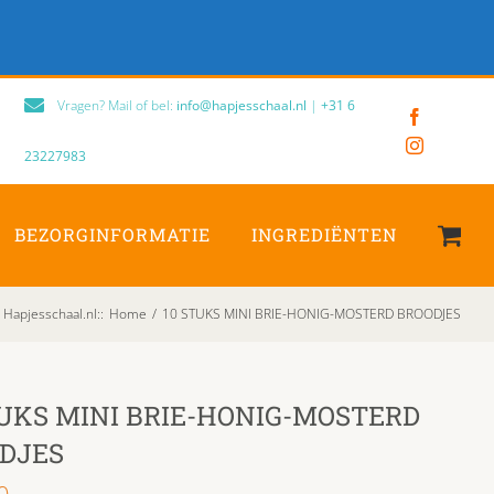
Vragen? Mail of bel:
info@hapjesschaal.nl
|
+31 6
Facebook
Instagram
23227983
BEZORGINFORMATIE
INGREDIËNTEN
Hapjesschaal.nl:
:
Home
/
10 STUKS MINI BRIE-HONIG-MOSTERD BROODJES
TUKS MINI BRIE-HONIG-MOSTERD
DJES
0