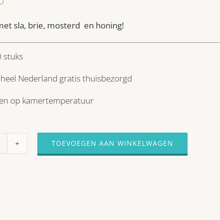
et sla, brie, mosterd en honing!
 stuks
 heel Nederland gratis thuisbezorgd
en op kamertemperatuur
TOEVOEGEN AAN WINKELWAGEN
10
STUKS
MINI
BRIE-
HONIG-
MOSTERD