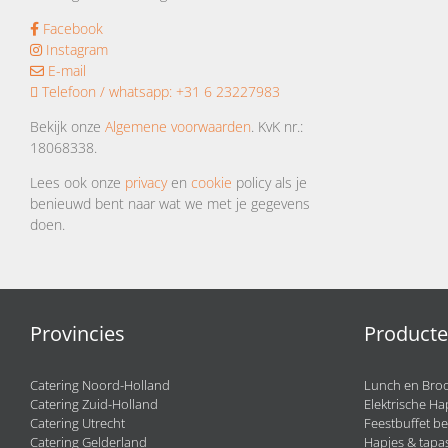
Facebook
Instagram
E-mail
Telefoon / whatsapp:
+31 6 23227983
Bekijk onze
Algemene voorwaarden
. KvK nr.:
18068338.
Lees ook onze
privacy
en
cookie
policy als je
benieuwd bent naar wat we met je gegevens
doen.
Provincies
Product
Catering Noord-Holland
Lunch en Broo
Catering Zuid-Holland
Elektrische Ha
Catering Utrecht
Feestbuffet be
Catering Gelderland
Hapjes & tapas