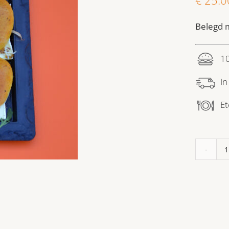
Belegd m
10
In
Et