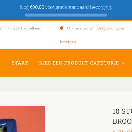
Nog
€90,00
voor gratis standaard bezorging.
 in huis (of kies zelf een
Minimale besteding
€90,-
voor gratis
bezorging
START
KIES EEN PRODUCT CATEGORIE
10 S
BROO
€
25.0