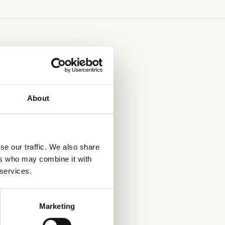
BROODJES
aantal
About
se our traffic. We also share
ers who may combine it with
 services.
ng,
ch
rs √
Marketing