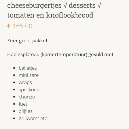
cheeseburgertjes √ desserts √
tomaten en knoflookbrood
€
165.00
Zeer groot pakket!
Hapjesplateau (kamertemperatuur) gevuld met
balletjes
mini sate
wraps
spekkoek
chorizo
fuet
olijfjes
grillworst etc…