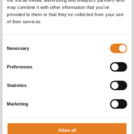
desserts
may combine it with other information that you’ve
√
provided to them or that they’ve collected from your use
tomaten
BORRELSCHAAL INCL
18 Mini Hamburgers
of their services.
en
WARME HAPJES
incl. sausje (voor in
knoflookbrood
grote schaal 60CM √
de oven) √ incl schaal
aantal
hapjes √ warme
Consent
€
39.00
Necessary
hapjes
Selection
€
90.00
Preferences
Statistics
Marketing
Allow all