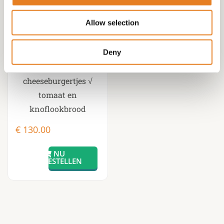
Allow selection
HAPJESPAKKET 2
√warme hapjes √
koude hapjes √
Deny
hamburgertjes √
cheeseburgertjes √
tomaat en
knoflookbrood
€
130.00