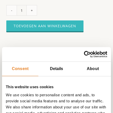
HAPJESPAKKET
3
(VEEL
TOEVOEGEN AAN WINKELWAGEN
BESTELD)
√
warme
hapjes
√
hapjes
Consent
Details
About
√
Gerelateerde producten
sandwiches
√
This website uses cookies
hamburgertjes
√
We use cookies to personalise content and ads, to
cheeseburgertjes
provide social media features and to analyse our traffic.
We also share information about your use of our site with
√
our social media, advertising and analytics partners who