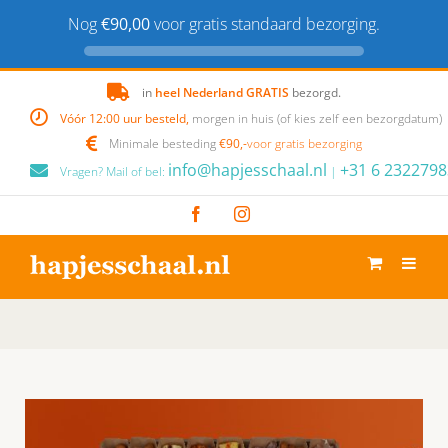
Nog
€90,00
voor gratis standaard bezorging.
Skip
in
heel Nederland GRATIS
bezorgd.
to
Vóór 12:00 uur besteld,
morgen in huis (of kies zelf een bezorgdatum)
content
Minimale besteding
€90,-
voor gratis bezorging
info@hapjesschaal.nl
+31 6 2322798
Vragen? Mail of bel:
|
Facebook
Instagram