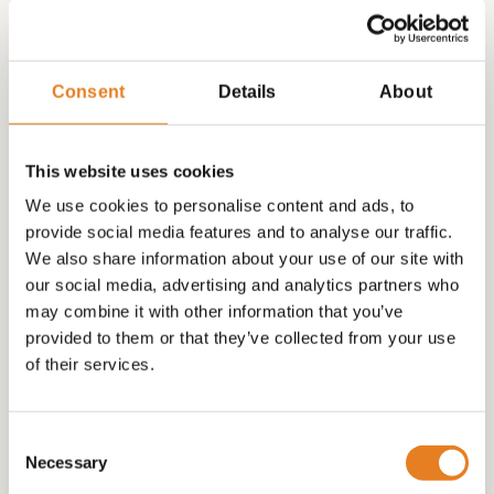
Consent
Details
About
This website uses cookies
Hapjes buffet #14 – √
We use cookies to personalise content and ads, to
hapjes √ warme
provide social media features and to analyse our traffic.
hapjes √ desserts √
We also share information about your use of our site with
incl plateau en
our social media, advertising and analytics partners who
may combine it with other information that you’ve
opwarmpannen
provided to them or that they’ve collected from your use
€
210.00
of their services.
Consent
Necessary
Selection