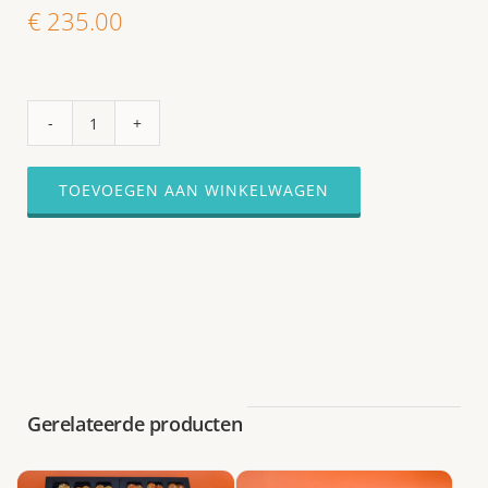
€
235.00
Hapjes
plateau
#12
TOEVOEGEN AAN WINKELWAGEN
-
1m
80cm
lang
bestaande
uit
6
losse
Gerelateerde producten
plateaus
aantal