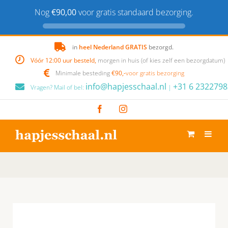
Nog
€90,00
voor gratis standaard bezorging.
Skip
in
heel Nederland GRATIS
bezorgd.
to
Vóór 12:00 uur besteld,
morgen in huis (of kies zelf een bezorgdatum)
content
Minimale besteding
€90,-
voor gratis bezorging
info@hapjesschaal.nl
+31 6 2322798
Vragen? Mail of bel:
|
Facebook
Instagram