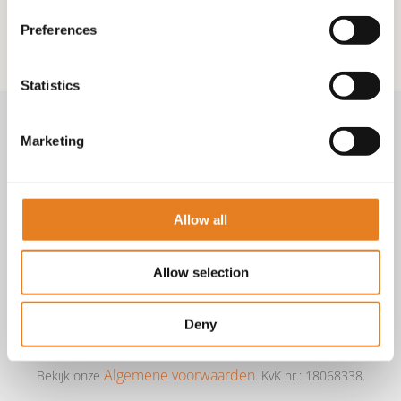
Preferences
Statistics
Volg & contact
Marketing
Aangepast met telefoonnummer:
Allow all
bezorginformatie pagina
Lees altijd onze
met betrekking
tot vragen over bestellingen, betalingen en leveringen.
Allow selection
Facebook
Instagram
E-mail
Deny
Telefoon / whatsapp:
+31 6 23227983
Algemene voorwaarden
Bekijk onze
. KvK nr.: 18068338.