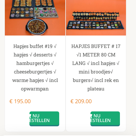
Hapjes buffet #19 √
HAPJES BUFFET # 17
hapjes √ desserts √
√1 METER 80 CM
hamburgertjes √
LANG √ incl hapjes √
cheeseburgertjes √
mini broodjes√
warme hapjes √ incl
burgers√ incl rek en
opwarmpan
plateau
€
195.00
€
209.00