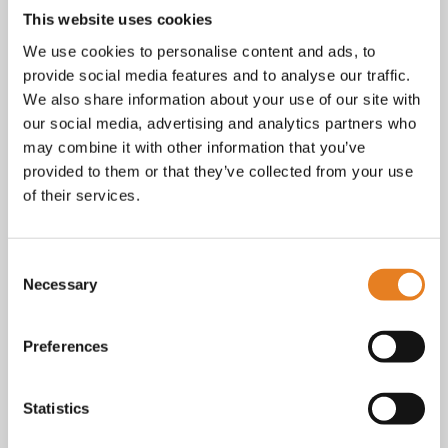
tot vragen over bestellingen, betalingen en leveringen.
This website uses cookies
Facebook
We use cookies to personalise content and ads, to
Instagram
provide social media features and to analyse our traffic.
E-mail
We also share information about your use of our site with
Telefoon / whatsapp:
+31 6 23227983
our social media, advertising and analytics partners who
Algemene voorwaarden
may combine it with other information that you’ve
Bekijk onze
. KvK nr.: 18068338.
provided to them or that they’ve collected from your use
privacy
cookie
Lees ook onze
en
policy als je benieuwd
of their services.
bent naar wat we met je gegevens doen.
Consent
Necessary
Selection
Preferences
Statistics