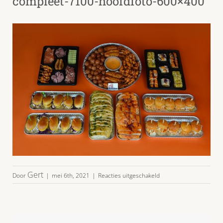
compleet-7100-hoofdfoto-600×400
voor
Gert
Door
|
mei 6th, 2021
|
Reacties uitgeschakeld
hapjesschaal-
voor-
in-
de-
oven-