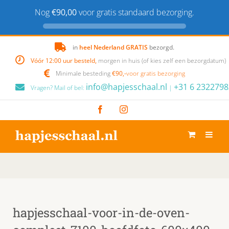
Nog
€90,00
voor gratis standaard bezorging.
Skip
in
heel Nederland GRATIS
bezorgd.
to
Vóór 12:00 uur besteld,
morgen in huis (of kies zelf een bezorgdatum)
content
Minimale besteding
€90,-
voor gratis bezorging
info@hapjesschaal.nl
+31 6 2322798
Vragen? Mail of bel:
|
Facebook
Instagram
hapjesschaal-voor-in-de-oven-