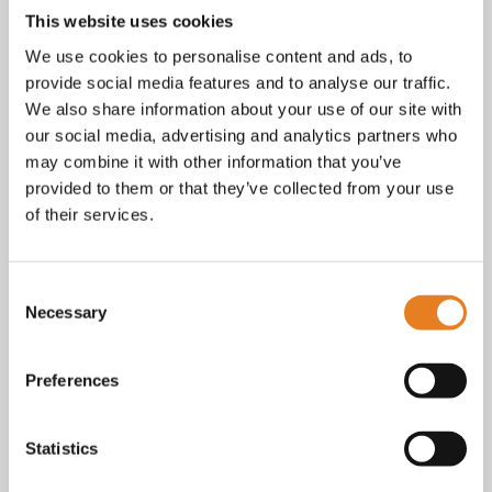
tot vragen over bestellingen, betalingen en leveringen.
This website uses cookies
Facebook
We use cookies to personalise content and ads, to
Instagram
provide social media features and to analyse our traffic.
E-mail
We also share information about your use of our site with
Telefoon / whatsapp:
+31 6 23227983
our social media, advertising and analytics partners who
Algemene voorwaarden
may combine it with other information that you’ve
Bekijk onze
. KvK nr.: 18068338.
provided to them or that they’ve collected from your use
privacy
cookie
Lees ook onze
en
policy als je benieuwd
of their services.
bent naar wat we met je gegevens doen.
Consent
Necessary
Selection
Preferences
Statistics