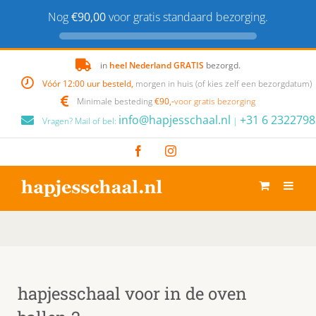
Nog
€90,00
voor gratis standaard bezorging.
Skip
in
heel Nederland GRATIS
bezorgd.
to
Vóór 12:00 uur besteld,
morgen in huis (of kies zelf een bezorgdatum)
content
Minimale besteding
€90,-
voor gratis bezorging
info@hapjesschaal.nl
+31 6 2322798
Vragen? Mail of bel:
|
Facebook
Instagram
hapjesschaal voor in de oven