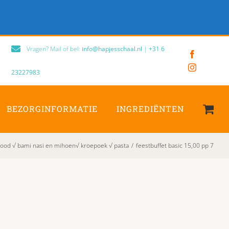
Vragen? Mail of bel:
info@hapjesschaal.nl
|
+31 6
Facebook
Instagram
23227983
BEZORGINFORMATIE
INGREDIËNTEN
rood √ bami nasi en mihoen√ kroepoek √ pasta
/
feestbuffet basic 15,00 pp 7