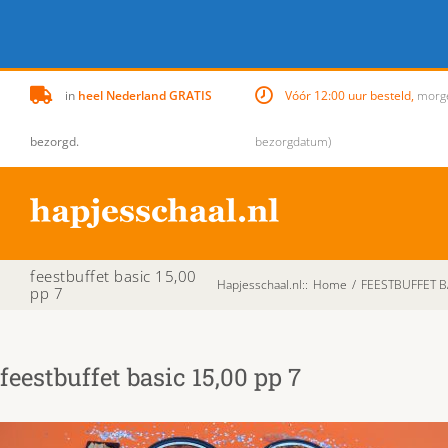
Skip
in
heel Nederland GRATIS
Vóór 12:00 uur besteld,
morgen
to
content
bezorgd.
bezorgdatum)
feestbuffet basic 15,00
Hapjesschaal.nl:
:
Home
/
FEESTBUFFET BA
pp 7
feestbuffet basic 15,00 pp 7