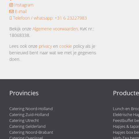
Instagram
E-mail
Telefoon / whatsapp:
+31 6 23227983
Bekijk onze
Algemene voorwaarden
. KvK nr.:
18068338.
Lees ook onze
privacy
en
cookie
policy als je
benieuwd bent naar wat we met je gegevens
doen.
Provincies
Product
Catering Noord-Holland
Lunch en Broo
Catering Zuid-Holland
Elektrische Ha
Catering Utrecht
Feestbuffet be
Catering Gelderland
Hapjes & tapas
Catering Noord-Brabant
Hapjes box be
Catering Overijssel
High-Tea beste