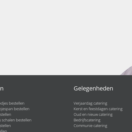
en
Gelegenheden
djes bestellen
Verjaardag catering
pjespan bestellen
Kerst en feestdagen catering
stellen
Oud en nieuw catering
 schalen bestellen
Bedrijfscatering
stellen
Communie catering
llen