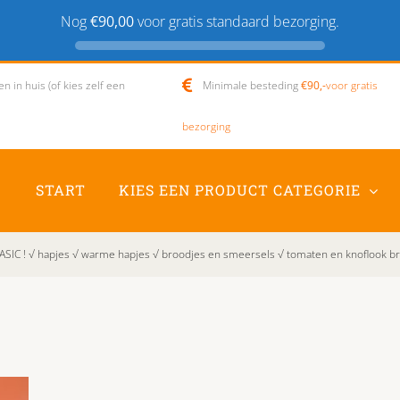
Nog
€90,00
voor gratis standaard bezorging.
 in huis (of kies zelf een
Minimale besteding
€90,-
voor gratis
bezorging
START
KIES EEN PRODUCT CATEGORIE
SIC ! √ hapjes √ warme hapjes √ broodjes en smeersels √ tomaten en knoflook b