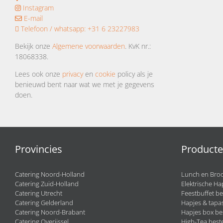
Instagram
E-mail
Telefoon / whatsapp:
+31 6 23227983
Bekijk onze
Algemene voorwaarden
. KvK nr.:
18068338.
Lees ook onze
privacy
en
cookie
policy als je
benieuwd bent naar wat we met je gegevens
doen.
Provincies
Product
Catering Noord-Holland
Lunch en Broo
Catering Zuid-Holland
Elektrische Ha
Catering Utrecht
Feestbuffet be
Catering Gelderland
Hapjes & tapas
Catering Noord-Brabant
Hapjes box be
Catering Overijssel
High-Tea beste