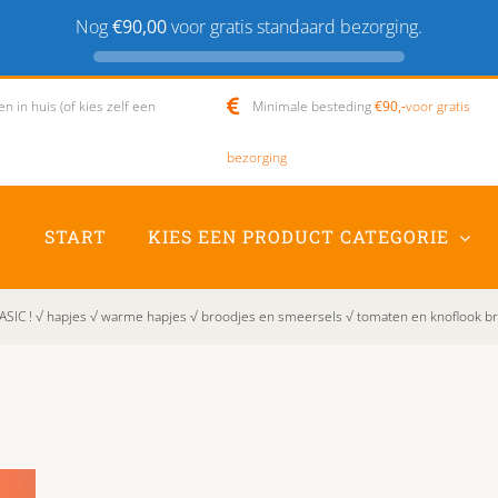
Nog
€90,00
voor gratis standaard bezorging.
 in huis (of kies zelf een
Minimale besteding
€90,-
voor gratis
bezorging
START
KIES EEN PRODUCT CATEGORIE
SIC ! √ hapjes √ warme hapjes √ broodjes en smeersels √ tomaten en knoflook b