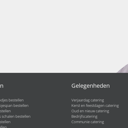
en
Gelegenheden
djes bestellen
Verjaardag catering
pjespan bestellen
Kerst en feestdagen catering
stellen
Oud en nieuw catering
 schalen bestellen
Bedrijfscatering
stellen
Communie catering
llen