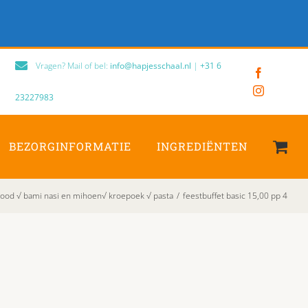
Vragen? Mail of bel:
info@hapjesschaal.nl
|
+31 6
Facebook
Instagram
23227983
BEZORGINFORMATIE
INGREDIËNTEN
rood √ bami nasi en mihoen√ kroepoek √ pasta
/
feestbuffet basic 15,00 pp 4