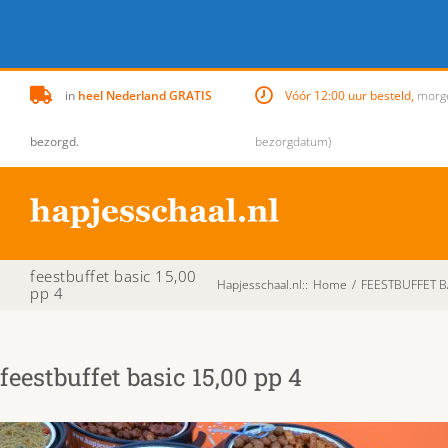
Skip
in
heel Nederland GRATIS
Vóór 12:00 uur besteld,
morgen
to
content
bezorgd.
bezorgdatum)
feestbuffet basic 15,00
Hapjesschaal.nl:
:
Home
/
FEESTBUFFET BA
pp 4
feestbuffet basic 15,00 pp 4