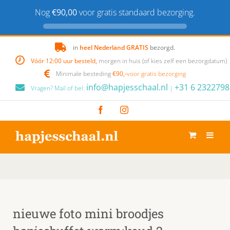
Nog
€90,00
voor gratis standaard bezorging.
Skip
in
heel Nederland GRATIS
bezorgd.
to
Vóór 12:00 uur besteld,
morgen in huis (of kies zelf een bezorgdatum)
content
Minimale besteding
€90,-
voor gratis bezorging
info@hapjesschaal.nl
+31 6 2322798
Vragen? Mail of bel:
|
Facebook
Instagram
nieuwe foto mini broodjes