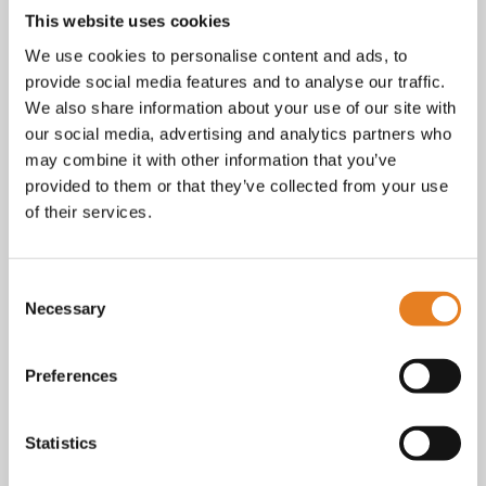
tot vragen over bestellingen, betalingen en leveringen.
This website uses cookies
Facebook
We use cookies to personalise content and ads, to
Instagram
provide social media features and to analyse our traffic.
E-mail
We also share information about your use of our site with
Telefoon / whatsapp:
+31 6 23227983
our social media, advertising and analytics partners who
Algemene voorwaarden
may combine it with other information that you’ve
Bekijk onze
. KvK nr.: 18068338.
provided to them or that they’ve collected from your use
privacy
cookie
Lees ook onze
en
policy als je benieuwd
of their services.
bent naar wat we met je gegevens doen.
Consent
Necessary
Selection
Preferences
Statistics