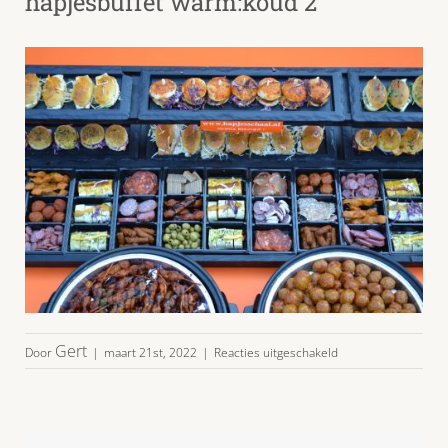
hapjesbuffet warm:koud 2
voor
Gert
Door
|
maart 21st, 2022
|
Reacties uitgeschakeld
nieuwe
foto
mini
broodjes
hapjesbuffet