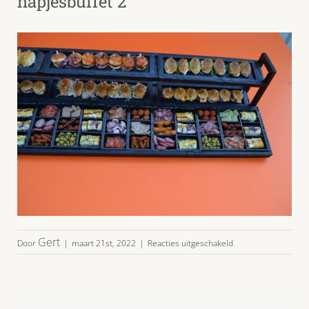
hapjesbuffet 2
voor
Gert
Door
|
maart 21st, 2022
|
Reacties uitgeschakeld
nieuwe
foto
mini
broodjes
hapjesbuffet