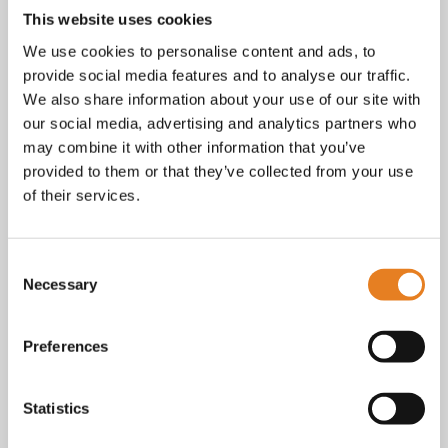
tot vragen over bestellingen, betalingen en leveringen.
This website uses cookies
Facebook
We use cookies to personalise content and ads, to
Instagram
provide social media features and to analyse our traffic.
E-mail
We also share information about your use of our site with
Telefoon / whatsapp:
+31 6 23227983
our social media, advertising and analytics partners who
Algemene voorwaarden
may combine it with other information that you’ve
Bekijk onze
. KvK nr.: 18068338.
provided to them or that they’ve collected from your use
privacy
cookie
Lees ook onze
en
policy als je benieuwd
of their services.
bent naar wat we met je gegevens doen.
Consent
Necessary
Selection
Preferences
Statistics