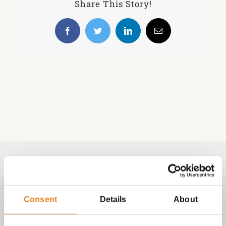
Share This Story!
2
Facebook
Twitter
LinkedIn
E-
mail
Volg & contact
Aangepast met telefoonnummer:
Consent
Details
About
bezorginformatie pagina
Lees altijd onze
met betrekking