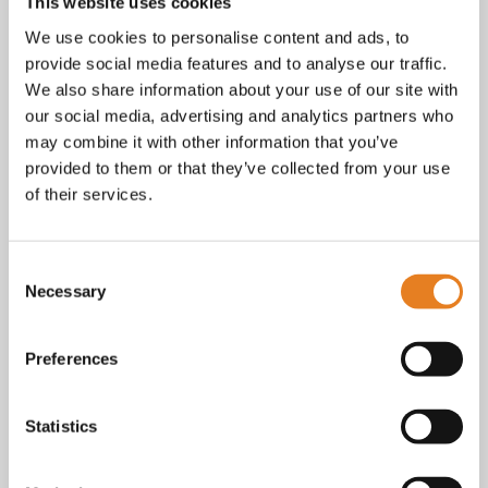
Facebook
This website uses cookies
Instagram
We use cookies to personalise content and ads, to
E-mail
provide social media features and to analyse our traffic.
Telefoon / whatsapp:
+31 6 23227983
We also share information about your use of our site with
our social media, advertising and analytics partners who
Algemene voorwaarden
Bekijk onze
. KvK nr.: 18068338.
may combine it with other information that you’ve
privacy
cookie
Lees ook onze
en
policy als je benieuwd
provided to them or that they’ve collected from your use
bent naar wat we met je gegevens doen.
of their services.
Consent
Necessary
Selection
Preferences
Statistics