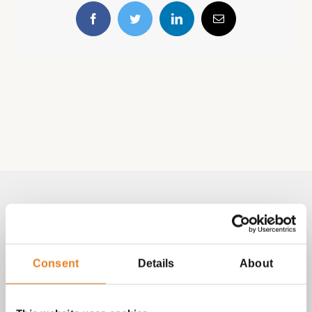
Facebook
Twitter
LinkedIn
E-
mail
Volg & contact
Aangepast met telefoonnummer:
Consent
Details
About
bezorginformatie pagina
Lees altijd onze
met betrekking
tot vragen over bestellingen, betalingen en leveringen.