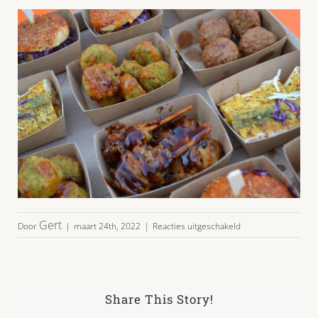
voor
Gert
Door
|
maart 24th, 2022
|
Reacties uitgeschakeld
vegetarisch
plateau
47,00
2
Share This Story!