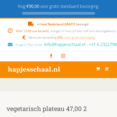
Nog
€90,00
voor gratis standaard bezorging.
Skip
in
heel Nederland GRATIS
bezorgd.
to
Vóór 12:00 uur besteld,
morgen in huis (of kies zelf een bezorgdatum)
content
Minimale besteding
€90,-
voor gratis bezorging
info@hapjesschaal.nl
+31 6 2322798
Vragen? Mail of bel:
|
Facebook
Instagram
vegetarisch plateau 47,00 2