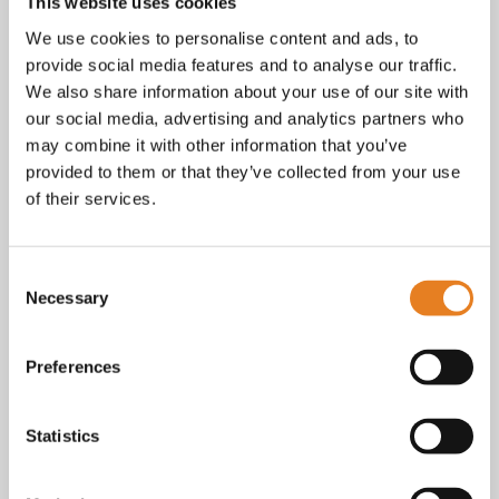
Facebook
This website uses cookies
Instagram
We use cookies to personalise content and ads, to
E-mail
provide social media features and to analyse our traffic.
Telefoon / whatsapp:
+31 6 23227983
We also share information about your use of our site with
our social media, advertising and analytics partners who
Algemene voorwaarden
Bekijk onze
. KvK nr.: 18068338.
may combine it with other information that you’ve
privacy
cookie
Lees ook onze
en
policy als je benieuwd
provided to them or that they’ve collected from your use
bent naar wat we met je gegevens doen.
of their services.
Consent
Necessary
Selection
Preferences
Statistics