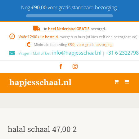
Nog
€90,00
voor gratis standaard bezorging.
Skip
in
heel Nederland GRATIS
bezorgd.
to
Vóór 12:00 uur besteld,
morgen in huis (of kies zelf een bezorgdatum)
content
Minimale besteding
€90,-
voor gratis bezorging
info@hapjesschaal.nl
+31 6 2322798
Vragen? Mail of bel:
|
Facebook
Instagram
halal schaal 47,00 2