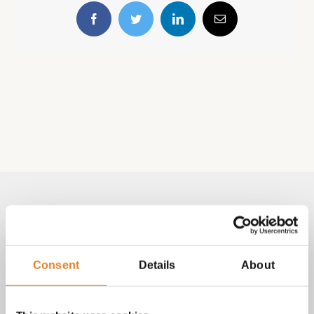
Facebook
Twitter
LinkedIn
E-
mail
Volg & contact
Aangepast met telefoonnummer:
Consent
Details
About
bezorginformatie pagina
Lees altijd onze
met betrekking
tot vragen over bestellingen, betalingen en leveringen.