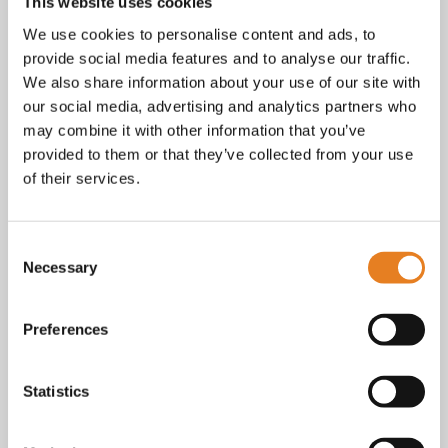
Facebook
This website uses cookies
Instagram
We use cookies to personalise content and ads, to
E-mail
provide social media features and to analyse our traffic.
Telefoon / whatsapp:
+31 6 23227983
We also share information about your use of our site with
our social media, advertising and analytics partners who
Algemene voorwaarden
Bekijk onze
. KvK nr.: 18068338.
may combine it with other information that you’ve
privacy
cookie
Lees ook onze
en
policy als je benieuwd
provided to them or that they’ve collected from your use
bent naar wat we met je gegevens doen.
of their services.
Consent
Necessary
Selection
Preferences
Statistics