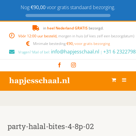
Nog
€90,00
voor gratis standaard bezorging.
Skip
in
heel Nederland GRATIS
bezorgd.
to
Vóór 12:00 uur besteld,
morgen in huis (of kies zelf een bezorgdatum)
content
Minimale besteding
€90,-
voor gratis bezorging
info@hapjesschaal.nl
+31 6 2322798
Vragen? Mail of bel:
|
Facebook
Instagram
party-halal-bites-4-8p-02