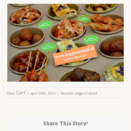
voor
Gert
Door
|
april 20th, 2023
|
Reacties uitgeschakeld
party-
halal-
bites-
4-
8p-
Share This Story!
02