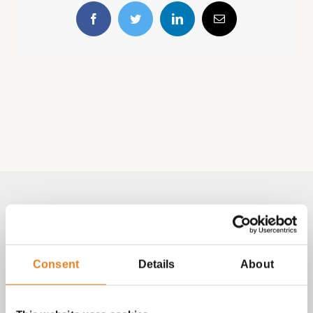
Facebook
Twitter
LinkedIn
E-
mail
Volg & contact
Aangepast met telefoonnummer:
Consent
Details
About
bezorginformatie pagina
Lees altijd onze
met betrekking
tot vragen over bestellingen, betalingen en leveringen.