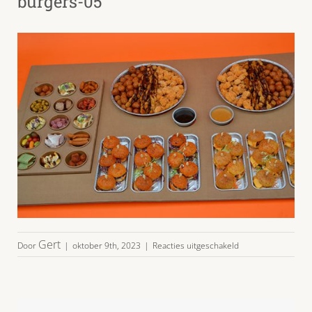
burgers-05
voor
Gert
Door
|
oktober 9th, 2023
|
Reacties uitgeschakeld
bites-
buffet-
warm_koud
-
incl-