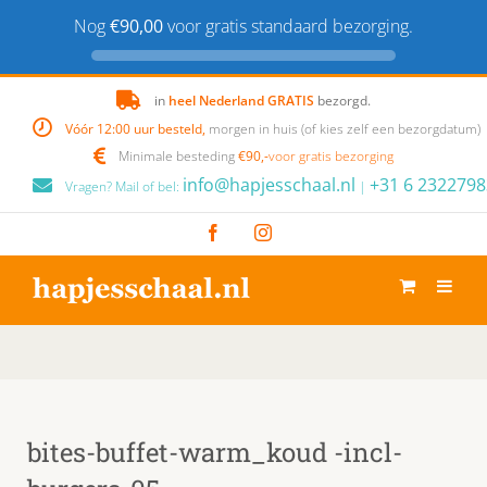
Nog
€90,00
voor gratis standaard bezorging.
Skip
in
heel Nederland GRATIS
bezorgd.
to
Vóór 12:00 uur besteld,
morgen in huis (of kies zelf een bezorgdatum)
content
Minimale besteding
€90,-
voor gratis bezorging
info@hapjesschaal.nl
+31 6 2322798
Vragen? Mail of bel:
|
Facebook
Instagram
bites-buffet-warm_koud -incl-