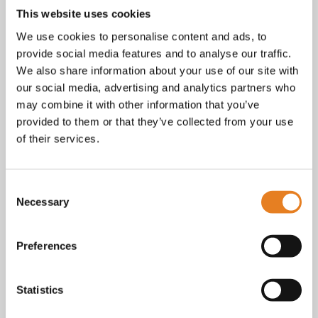
tot vragen over bestellingen, betalingen en leveringen.
This website uses cookies
Facebook
We use cookies to personalise content and ads, to
Instagram
provide social media features and to analyse our traffic.
E-mail
We also share information about your use of our site with
Telefoon / whatsapp:
+31 6 23227983
our social media, advertising and analytics partners who
Algemene voorwaarden
may combine it with other information that you’ve
Bekijk onze
. KvK nr.: 18068338.
provided to them or that they’ve collected from your use
privacy
cookie
Lees ook onze
en
policy als je benieuwd
of their services.
bent naar wat we met je gegevens doen.
Consent
Necessary
Selection
Preferences
Statistics