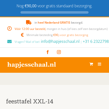
Nog
€90,00
voor gratis standaard bezorging.
Skip
in
heel Nederland GRATIS
bezorgd.
to
Vóór 12:00 uur besteld,
morgen in huis (of kies zelf een bezorgdatum)
content
Minimale besteding
€90,-
voor gratis bezorging
info@hapjesschaal.nl
+31 6 2322798
Vragen? Mail of bel:
|
Facebook
Instagram
feesttafel XXL-14