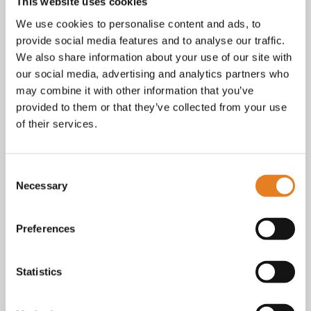
Facebook
This website uses cookies
Instagram
We use cookies to personalise content and ads, to
E-mail
provide social media features and to analyse our traffic.
Telefoon / whatsapp:
+31 6 23227983
We also share information about your use of our site with
our social media, advertising and analytics partners who
Algemene voorwaarden
Bekijk onze
. KvK nr.: 18068338.
may combine it with other information that you’ve
privacy
cookie
Lees ook onze
en
policy als je benieuwd
provided to them or that they’ve collected from your use
bent naar wat we met je gegevens doen.
of their services.
Consent
Necessary
Selection
Preferences
Statistics