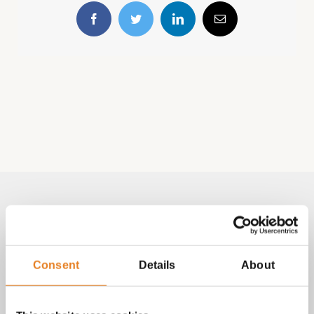
Facebook
Twitter
LinkedIn
E-
mail
Volg & contact
Aangepast met telefoonnummer:
Consent
Details
About
bezorginformatie pagina
Lees altijd onze
met betrekking
tot vragen over bestellingen, betalingen en leveringen.