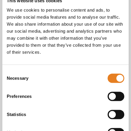
Facebook
This website uses cookies
Instagram
We use cookies to personalise content and ads, to
E-mail
provide social media features and to analyse our traffic.
Telefoon / whatsapp:
+31 6 23227983
We also share information about your use of our site with
our social media, advertising and analytics partners who
Algemene voorwaarden
Bekijk onze
. KvK nr.: 18068338.
may combine it with other information that you’ve
privacy
cookie
Lees ook onze
en
policy als je benieuwd
provided to them or that they’ve collected from your use
bent naar wat we met je gegevens doen.
of their services.
Consent
Necessary
Selection
Preferences
Statistics