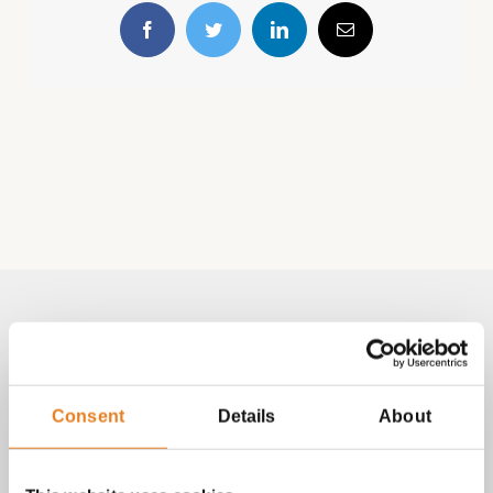
Facebook
Twitter
LinkedIn
E-
mail
Volg & contact
Aangepast met telefoonnummer:
Consent
Details
About
bezorginformatie pagina
Lees altijd onze
met betrekking
tot vragen over bestellingen, betalingen en leveringen.