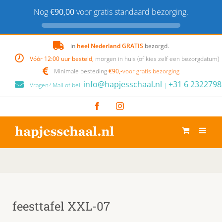
Nog
€90,00
voor gratis standaard bezorging.
Skip
in
heel Nederland GRATIS
bezorgd.
to
Vóór 12:00 uur besteld,
morgen in huis (of kies zelf een bezorgdatum)
content
Minimale besteding
€90,-
voor gratis bezorging
info@hapjesschaal.nl
+31 6 2322798
Vragen? Mail of bel:
|
Facebook
Instagram
feesttafel XXL-07