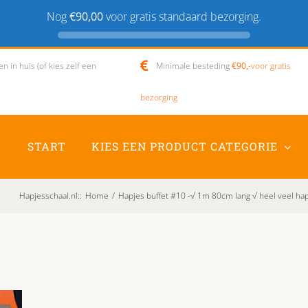
Nog
€90,00
voor gratis standaard bezorging.
 in huis (of kies zelf een
Minimale besteding
€90,-
voor gratis
bezorging
START
KIES EEN PRODUCT CATEGORIE
Hapjesschaal.nl:
:
Home
/
Hapjes buffet #10 -√ 1m 80cm lang √ heel veel ha