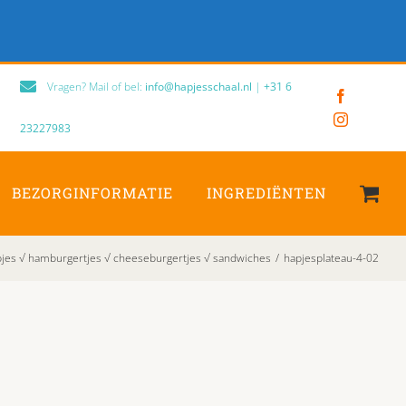
Vragen? Mail of bel:
info@hapjesschaal.nl
|
+31 6
Facebook
Instagram
23227983
BEZORGINFORMATIE
INGREDIËNTEN
pjes √ hamburgertjes √ cheeseburgertjes √ sandwiches
/
hapjesplateau-4-02