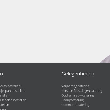
en
Gelegenheden
djes bestellen
Verjaardag catering
pjespan bestellen
Kerst en feestdagen catering
stellen
Oud en nieuw catering
 schalen bestellen
Bedrijfscatering
stellen
Communie catering
llen