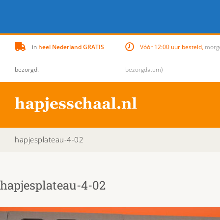
Skip
in
heel Nederland GRATIS
Vóór 12:00 uur besteld,
morgen
to
content
bezorgd.
bezorgdatum)
hapjesplateau-4-02
hapjesplateau-4-02