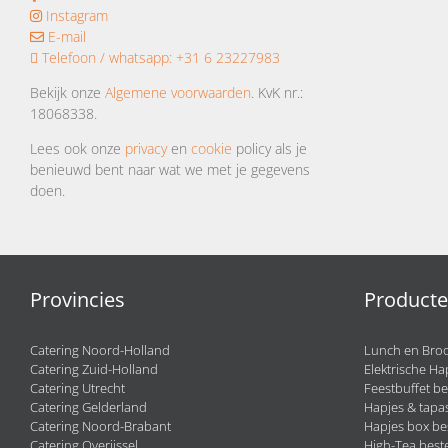
Instagram
E-mail
Telefoon / whatsapp:
+31 6 23227983
Bekijk onze
Algemene voorwaarden
. KvK nr.:
18068338.
Lees ook onze
privacy
en
cookie
policy als je
benieuwd bent naar wat we met je gegevens
doen.
Provincies
Product
Catering Noord-Holland
Lunch en Broo
Catering Zuid-Holland
Elektrische Ha
Catering Utrecht
Feestbuffet be
Catering Gelderland
Hapjes & tapas
Catering Noord-Brabant
Hapjes box be
Catering Overijssel
High-Tea beste