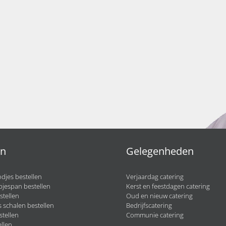
en
Gelegenheden
djes bestellen
Verjaardag catering
pjespan bestellen
Kerst en feestdagen catering
stellen
Oud en nieuw catering
 schalen bestellen
Bedrijfscatering
stellen
Communie catering
llen