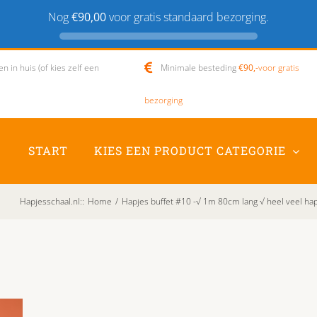
Nog
€90,00
voor gratis standaard bezorging.
 in huis (of kies zelf een
Minimale besteding
€90,-
voor gratis
bezorging
START
KIES EEN PRODUCT CATEGORIE
Hapjesschaal.nl:
:
Home
/
Hapjes buffet #10 -√ 1m 80cm lang √ heel veel ha