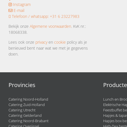
Instagram
E-mail
Telefoon / whatsapp:
+31 6 23227983
Bekijk onze
Algemene voorwaarden
. KvK nr.:
18068338.
Lees ook onze
privacy
en
cookie
policy als je
benieuwd bent naar wat we met je gegevens
doen.
Provincies
Product
Catering Noord-Holland
Lunch en Broo
Catering Zuid-Holland
Elektrische Ha
Catering Utrecht
Feestbuffet be
Catering Gelderland
Hapjes & tapas
Catering Noord-Brabant
Hapjes box be
Catering Overijssel
High-Tea beste