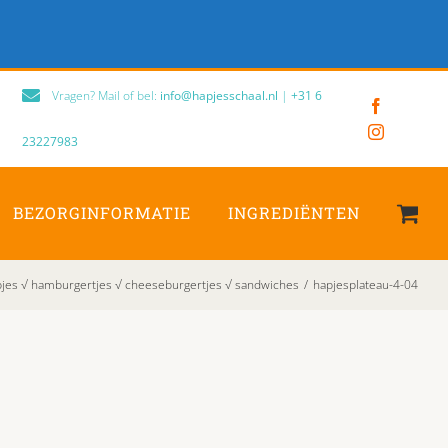
Vragen? Mail of bel:
info@hapjesschaal.nl
|
+31 6
Facebook
Instagram
23227983
BEZORGINFORMATIE
INGREDIËNTEN
pjes √ hamburgertjes √ cheeseburgertjes √ sandwiches
/
hapjesplateau-4-04