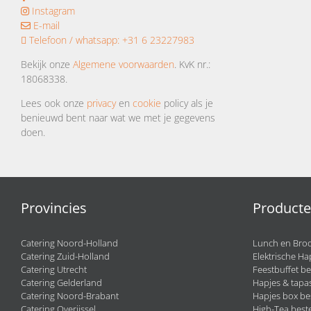
Instagram
E-mail
Telefoon / whatsapp:
+31 6 23227983
Bekijk onze
Algemene voorwaarden
. KvK nr.:
18068338.
Lees ook onze
privacy
en
cookie
policy als je
benieuwd bent naar wat we met je gegevens
doen.
Provincies
Product
Catering Noord-Holland
Lunch en Broo
Catering Zuid-Holland
Elektrische Ha
Catering Utrecht
Feestbuffet be
Catering Gelderland
Hapjes & tapas
Catering Noord-Brabant
Hapjes box be
Catering Overijssel
High-Tea beste