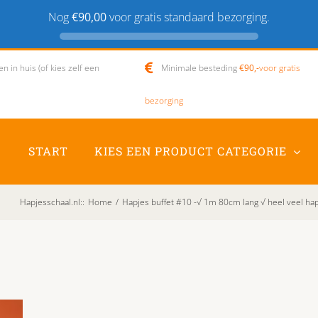
Nog
€90,00
voor gratis standaard bezorging.
 in huis (of kies zelf een
Minimale besteding
€90,-
voor gratis
bezorging
START
KIES EEN PRODUCT CATEGORIE
Hapjesschaal.nl:
:
Home
/
Hapjes buffet #10 -√ 1m 80cm lang √ heel veel ha