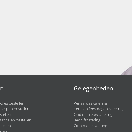
en
Gelegenheden
djes bestellen
Verjaardag catering
pjespan bestellen
Kerst en feestdagen catering
stellen
Oud en nieuw catering
 schalen bestellen
Bedrijfscatering
stellen
Communie catering
llen