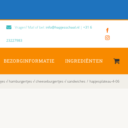
Vragen? Mail of bel:
info@hapjesschaal.nl
|
+31 6
Facebook
Instagram
23227983
BEZORGINFORMATIE
INGREDIËNTEN
pjes √ hamburgertjes √ cheeseburgertjes √ sandwiches
/
hapjesplateau-4-06