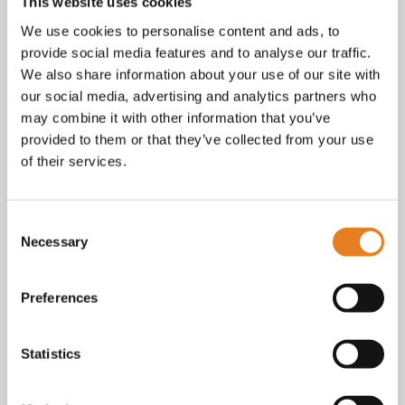
Facebook
This website uses cookies
Instagram
We use cookies to personalise content and ads, to
E-mail
provide social media features and to analyse our traffic.
Telefoon / whatsapp:
+31 6 23227983
We also share information about your use of our site with
our social media, advertising and analytics partners who
Algemene voorwaarden
Bekijk onze
. KvK nr.: 18068338.
may combine it with other information that you’ve
privacy
cookie
Lees ook onze
en
policy als je benieuwd
provided to them or that they’ve collected from your use
bent naar wat we met je gegevens doen.
of their services.
Consent
Necessary
Selection
Preferences
Statistics