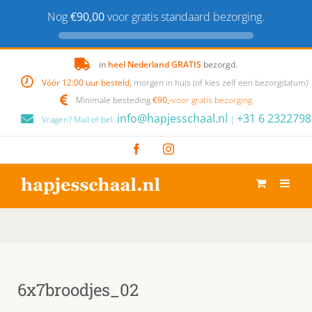
Nog
€90,00
voor gratis standaard bezorging.
Skip
in
heel Nederland GRATIS
bezorgd.
to
Vóór 12:00 uur besteld,
morgen in huis (of kies zelf een bezorgdatum)
content
Minimale besteding
€90,-
voor gratis bezorging
info@hapjesschaal.nl
+31 6 2322798
Vragen? Mail of bel:
|
Facebook
Instagram
6x7broodjes_02