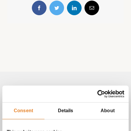
Facebook
Twitter
LinkedIn
E-
mail
Volg & contact
Aangepast met telefoonnummer:
Consent
Details
About
bezorginformatie pagina
Lees altijd onze
met betrekking
tot vragen over bestellingen, betalingen en leveringen.