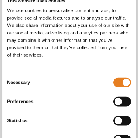
Facebook
This website uses cookies
Instagram
We use cookies to personalise content and ads, to
E-mail
provide social media features and to analyse our traffic.
Telefoon / whatsapp:
+31 6 23227983
We also share information about your use of our site with
our social media, advertising and analytics partners who
Algemene voorwaarden
Bekijk onze
. KvK nr.: 18068338.
may combine it with other information that you’ve
privacy
cookie
Lees ook onze
en
policy als je benieuwd
provided to them or that they’ve collected from your use
bent naar wat we met je gegevens doen.
of their services.
Consent
Necessary
Selection
Preferences
Statistics