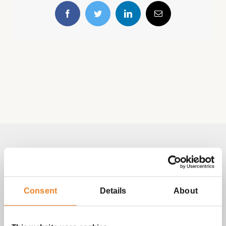
Facebook
Twitter
LinkedIn
E-
mail
Volg & contact
Aangepast met telefoonnummer:
Consent
Details
About
bezorginformatie pagina
Lees altijd onze
met betrekking
tot vragen over bestellingen, betalingen en leveringen.