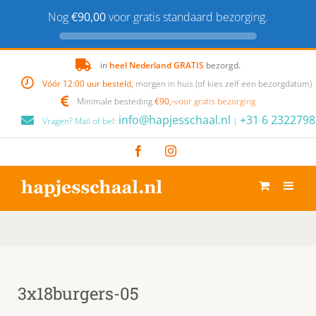
Nog
€90,00
voor gratis standaard bezorging.
Skip
in
heel Nederland GRATIS
bezorgd.
to
Vóór 12:00 uur besteld,
morgen in huis (of kies zelf een bezorgdatum)
content
Minimale besteding
€90,-
voor gratis bezorging
info@hapjesschaal.nl
+31 6 2322798
Vragen? Mail of bel:
|
Facebook
Instagram
3x18burgers-05