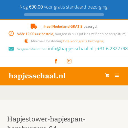
Nog
€90,00
voor gratis standaard bezorging.
Skip
in
heel Nederland GRATIS
bezorgd.
to
Vóór 12:00 uur besteld,
morgen in huis (of kies zelf een bezorgdatum)
content
Minimale besteding
€90,-
voor gratis bezorging
info@hapjesschaal.nl
+31 6 2322798
Vragen? Mail of bel:
|
Facebook
Instagram
Hapjestower-hapjespan-