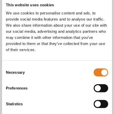
tot vragen over bestellingen, betalingen en leveringen.
This website uses cookies
Facebook
We use cookies to personalise content and ads, to
Instagram
provide social media features and to analyse our traffic.
E-mail
We also share information about your use of our site with
Telefoon / whatsapp:
+31 6 23227983
our social media, advertising and analytics partners who
Algemene voorwaarden
may combine it with other information that you’ve
Bekijk onze
. KvK nr.: 18068338.
provided to them or that they’ve collected from your use
privacy
cookie
Lees ook onze
en
policy als je benieuwd
of their services.
bent naar wat we met je gegevens doen.
Consent
Necessary
Selection
Preferences
Statistics