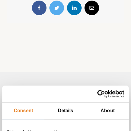
Facebook
Twitter
LinkedIn
E-
mail
Volg & contact
Aangepast met telefoonnummer:
Consent
Details
About
bezorginformatie pagina
Lees altijd onze
met betrekking
tot vragen over bestellingen, betalingen en leveringen.