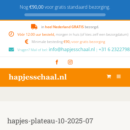
Nog
€90,00
voor gratis standaard bezorging.
Skip
in
heel Nederland GRATIS
bezorgd.
to
Vóór 12:00 uur besteld,
morgen in huis (of kies zelf een bezorgdatum)
content
Minimale besteding
€90,-
voor gratis bezorging
info@hapjesschaal.nl
+31 6 2322798
Vragen? Mail of bel:
|
Facebook
Instagram
hapjes-plateau-10-2025-07