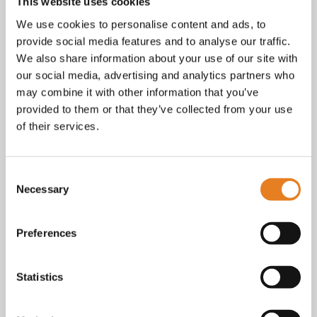
Facebook
This website uses cookies
Instagram
We use cookies to personalise content and ads, to
E-mail
provide social media features and to analyse our traffic.
Telefoon / whatsapp:
+31 6 23227983
We also share information about your use of our site with
our social media, advertising and analytics partners who
Algemene voorwaarden
Bekijk onze
. KvK nr.: 18068338.
may combine it with other information that you’ve
privacy
cookie
Lees ook onze
en
policy als je benieuwd
provided to them or that they’ve collected from your use
bent naar wat we met je gegevens doen.
of their services.
Consent
Necessary
Selection
Preferences
Statistics