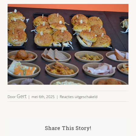
voor
Gert
Door
|
mei 6th, 2025
|
Reacties uitgeschakeld
hapjes-
plateau-
10-
2025-
07
Share This Story!