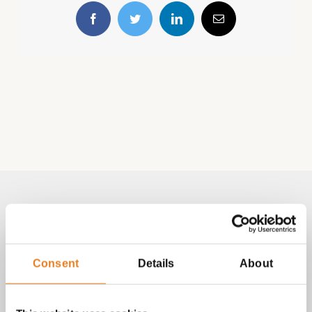
Facebook
Twitter
LinkedIn
E-
mail
Volg & contact
Aangepast met telefoonnummer:
Consent
Details
About
bezorginformatie pagina
Lees altijd onze
met betrekking
tot vragen over bestellingen, betalingen en leveringen.