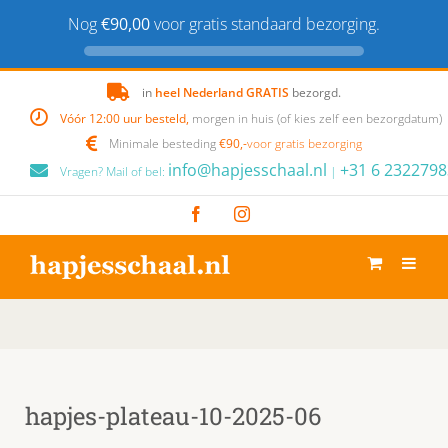
Nog
€90,00
voor gratis standaard bezorging.
Skip
in
heel Nederland GRATIS
bezorgd.
to
Vóór 12:00 uur besteld,
morgen in huis (of kies zelf een bezorgdatum)
content
Minimale besteding
€90,-
voor gratis bezorging
info@hapjesschaal.nl
+31 6 2322798
Vragen? Mail of bel:
|
Facebook
Instagram
hapjes-plateau-10-2025-06