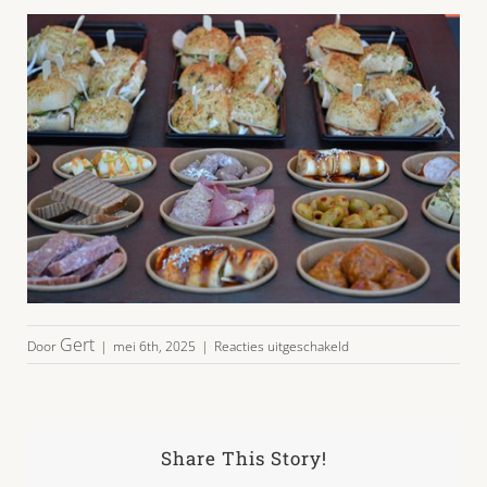
voor
Gert
Door
|
mei 6th, 2025
|
Reacties uitgeschakeld
hapjes-
plateau-
10-
2025-
06
Share This Story!