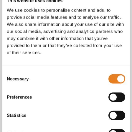
Facebook
This website uses cookies
Instagram
We use cookies to personalise content and ads, to
E-mail
provide social media features and to analyse our traffic.
Telefoon / whatsapp:
+31 6 23227983
We also share information about your use of our site with
our social media, advertising and analytics partners who
Algemene voorwaarden
Bekijk onze
. KvK nr.: 18068338.
may combine it with other information that you’ve
privacy
cookie
Lees ook onze
en
policy als je benieuwd
provided to them or that they’ve collected from your use
bent naar wat we met je gegevens doen.
of their services.
Consent
Necessary
Selection
Preferences
Statistics