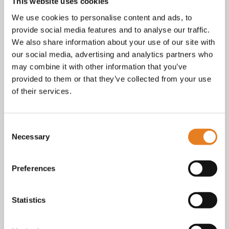
Facebook
This website uses cookies
Instagram
We use cookies to personalise content and ads, to
E-mail
provide social media features and to analyse our traffic.
Telefoon / whatsapp:
+31 6 23227983
We also share information about your use of our site with
our social media, advertising and analytics partners who
Algemene voorwaarden
Bekijk onze
. KvK nr.: 18068338.
may combine it with other information that you’ve
privacy
cookie
Lees ook onze
en
policy als je benieuwd
provided to them or that they’ve collected from your use
bent naar wat we met je gegevens doen.
of their services.
Consent
Necessary
Selection
Preferences
Statistics