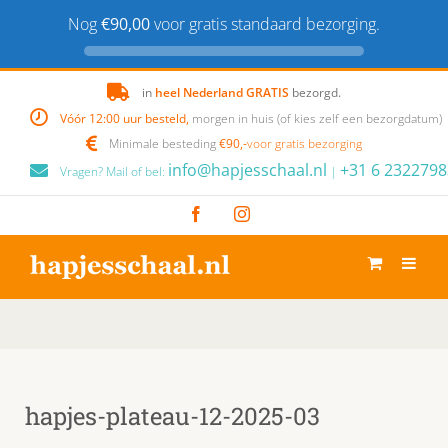
Nog
€90,00
voor gratis standaard bezorging.
Skip
in
heel Nederland GRATIS
bezorgd.
to
Vóór 12:00 uur besteld,
morgen in huis (of kies zelf een bezorgdatum)
content
Minimale besteding
€90,-
voor gratis bezorging
info@hapjesschaal.nl
+31 6 2322798
Vragen? Mail of bel:
|
Facebook
Instagram
hapjes-plateau-12-2025-03