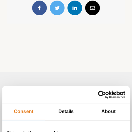
Facebook
Twitter
LinkedIn
E-
mail
Volg & contact
Aangepast met telefoonnummer:
Consent
Details
About
bezorginformatie pagina
Lees altijd onze
met betrekking
tot vragen over bestellingen, betalingen en leveringen.