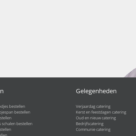
en
Gelegenheden
djes bestellen
Verjaardag catering
pjespan bestellen
Kerst en feestdagen catering
stellen
Oud en nieuw catering
 schalen bestellen
Bedrijfscatering
stellen
Communie catering
llen