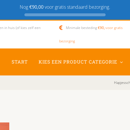
Nog
€90,00
voor gratis standaard bezorging.
 in huis (of kies zelf een
Minimale besteding
€90,-
voor gratis
bezorging
START
KIES EEN PRODUCT CATEGORIE
Hapjesscha