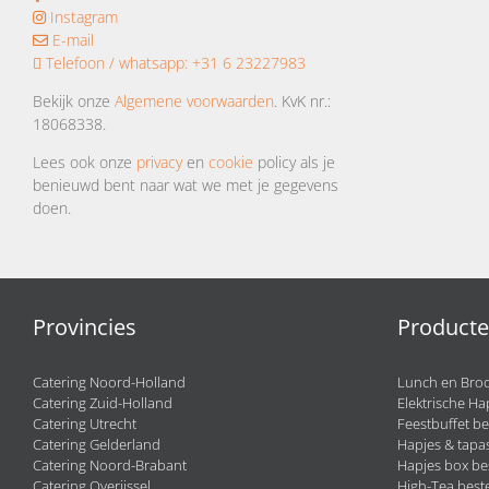
Instagram
E-mail
Telefoon / whatsapp:
+31 6 23227983
Bekijk onze
Algemene voorwaarden
. KvK nr.:
18068338.
Lees ook onze
privacy
en
cookie
policy als je
benieuwd bent naar wat we met je gegevens
doen.
Provincies
Product
Catering Noord-Holland
Lunch en Broo
Catering Zuid-Holland
Elektrische Ha
Catering Utrecht
Feestbuffet be
Catering Gelderland
Hapjes & tapas
Catering Noord-Brabant
Hapjes box be
Catering Overijssel
High-Tea beste