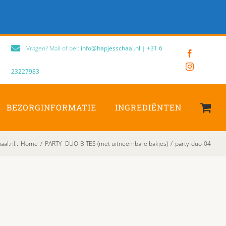
Vragen? Mail of bel:
info@hapjesschaal.nl
|
+31 6
Facebook
Instagram
23227983
BEZORGINFORMATIE
INGREDIËNTEN
al.nl:
:
Home
/
PARTY- DUO-BITES (met uitneembare bakjes)
/
party-duo-04