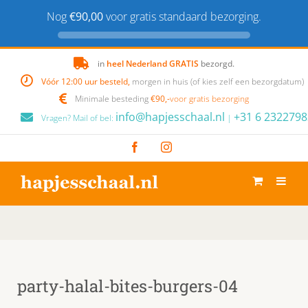
Nog
€90,00
voor gratis standaard bezorging.
Skip
in
heel Nederland GRATIS
bezorgd.
to
Vóór 12:00 uur besteld,
morgen in huis (of kies zelf een bezorgdatum)
content
Minimale besteding
€90,-
voor gratis bezorging
info@hapjesschaal.nl
+31 6 2322798
Vragen? Mail of bel:
|
Facebook
Instagram
party-halal-bites-burgers-04