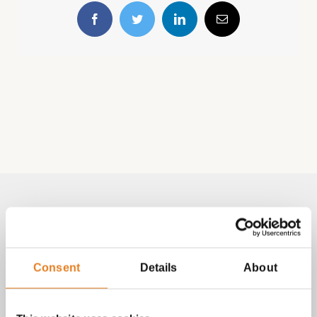
Facebook
Twitter
LinkedIn
E-
mail
Volg & contact
Aangepast met telefoonnummer:
Consent
Details
About
bezorginformatie pagina
Lees altijd onze
met betrekking
tot vragen over bestellingen, betalingen en leveringen.