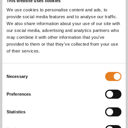
Facebook
This website uses cookies
Instagram
We use cookies to personalise content and ads, to
E-mail
provide social media features and to analyse our traffic.
Telefoon / whatsapp:
+31 6 23227983
We also share information about your use of our site with
our social media, advertising and analytics partners who
Algemene voorwaarden
Bekijk onze
. KvK nr.: 18068338.
may combine it with other information that you’ve
privacy
cookie
Lees ook onze
en
policy als je benieuwd
provided to them or that they’ve collected from your use
bent naar wat we met je gegevens doen.
of their services.
Consent
Necessary
Selection
Preferences
Statistics