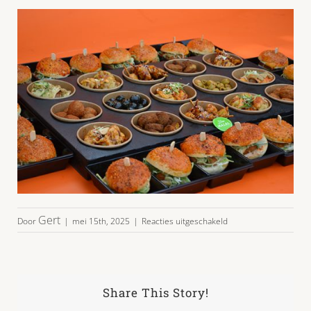
voor
Gert
Door
|
mei 15th, 2025
|
Reacties uitgeschakeld
party-
halal-
bites-
burgers-
04
Share This Story!